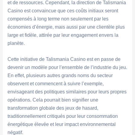
et de ressources. Cependant, la direction de Talismania
Casino est convaincue que ces coûts initiaux seront
compensés à long terme non seulement par les
économies d’énergie, mais aussi par une clientèle plus
large et fidèle, attirée par leur engagement envers la
planète.
Cette initiative de Talismania Casino est en passe de
devenir un modèle pour l’ensemble de l’industrie du jeu.
En effet, plusieurs autres grands noms du secteur
observent et commencent à suivre l’exemple,
envisageant des politiques similaires pour leurs propres
opérations. Cela pourrait bien signifier une
transformation globale des jeux de hasard,
traditionnellement critiqués pour leur consommation
énergétique élevée et leur impact environnemental
négatif.