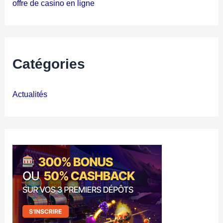
offre de casino en ligne
Catégories
Actualités