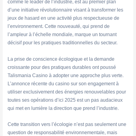
comme le leader de l’industrie, est au premier plan
d’une initiative révolutionnaire visant à transformer les
jeux de hasard en une activité plus respectueuse de
l’environnement. Cette nouveauté, qui prend de
l’ampleur à l’échelle mondiale, marque un tournant
décisif pour les pratiques traditionnelles du secteur.
La prise de conscience écologique et la demande
croissante pour des pratiques durables ont poussé
Talismania Casino à adopter une approche plus verte.
L’annonce récente du casino sur son engagement à
utiliser exclusivement des énergies renouvelables pour
toutes ses opérations d’ici 2025 est un pas audacieux
qui met en lumière la direction que prend l’industrie.
Cette transition vers l’écologie n’est pas seulement une
question de responsabilité environnementale, mais