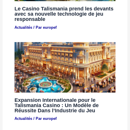
Le Casino Talismania prend les devants
avec sa nouvelle technologie de jeu
responsable
Actualités
/ Par
europef
Expansion Internationale pour le
Talismania Casino : Un Modèle de
Réussite Dans l’Industrie du Jeu
Actualités
/ Par
europef