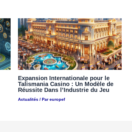
Expansion Internationale pour le
Talismania Casino : Un Modèle de
Réussite Dans l’Industrie du Jeu
Actualités
/ Par
europef