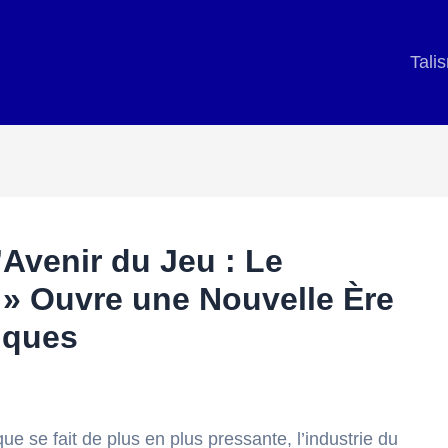
Tali
’Avenir du Jeu : Le
 » Ouvre une Nouvelle Ère
iques
e se fait de plus en plus pressante, l’industrie du