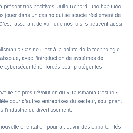
’à présent très positives. Julie Renard, une habituée
ux jouer dans un casino qui se soucie réellement de
’est rassurant de voir que nos loisirs peuvent aussi
lismania Casino » est à la pointe de la technologie.
é absolue, avec l’introduction de systèmes de
e cybersécurité renforcés pour protéger les
rveille de près l’évolution du « Talismania Casino ».
èle pour d’autres entreprises du secteur, soulignant
s l’industrie du divertissement.
ouvelle orientation pourrait ouvrir des opportunités