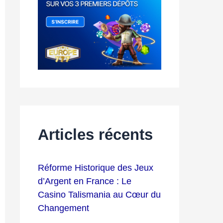
:
Articles récents
Réforme Historique des Jeux
d’Argent en France : Le
Casino Talismania au Cœur du
Changement