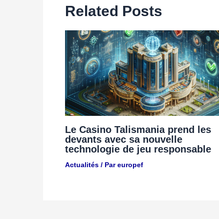
Related Posts
Le Casino Talismania prend les
devants avec sa nouvelle
technologie de jeu responsable
Actualités
/ Par
europef