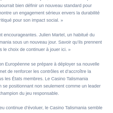
 pourrait bien définir un nouveau standard pour
ontre un engagement sérieux envers la durabilité
itiqué pour son impact social. »
nt encourageantes. Julien Martel, un habitué du
ismania sous un nouveau jour. Savoir qu’ils prennent
le choix de continuer à jouer ici. »
’Union Européenne se prépare à déployer sa nouvelle
met de renforcer les contrôles et d’accroître la
s les États membres. Le Casino Talismania
n se positionnant non seulement comme un leader
 champion du jeu responsable.
jeu continue d’évoluer, le Casino Talismania semble