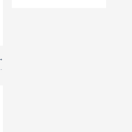
ène la danse avec son Expansion Révolutionnaire