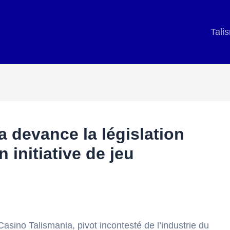
Tali
 devance la législation
initiative de jeu
sino Talismania, pivot incontesté de l’industrie du