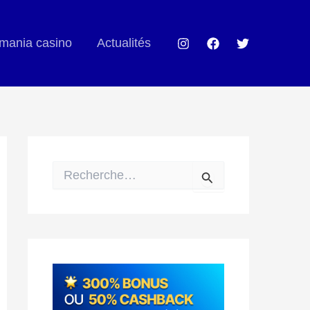
smania casino
Actualités
R
e
c
h
e
r
c
h
e
r