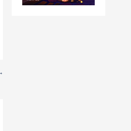
ie du Jeu