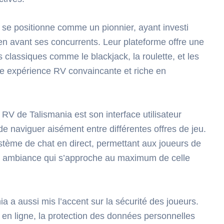
 se positionne comme un pionnier, ayant investi
n avant ses concurrents. Leur plateforme offre une
classiques comme le blackjack, la roulette, et les
e expérience RV convaincante et riche en
RV de Talismania est son interface utilisateur
e naviguer aisément entre différentes offres de jeu.
stème de chat en direct, permettant aux joueurs de
e ambiance qui s’approche au maximum de celle
a a aussi mis l’accent sur la sécurité des joueurs.
 en ligne, la protection des données personnelles