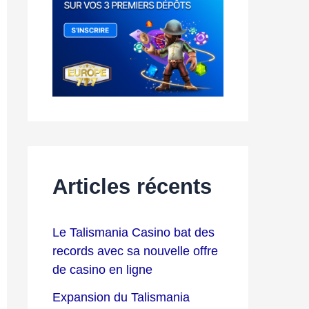
:
Articles récents
Le Talismania Casino bat des
records avec sa nouvelle offre
de casino en ligne
Expansion du Talismania