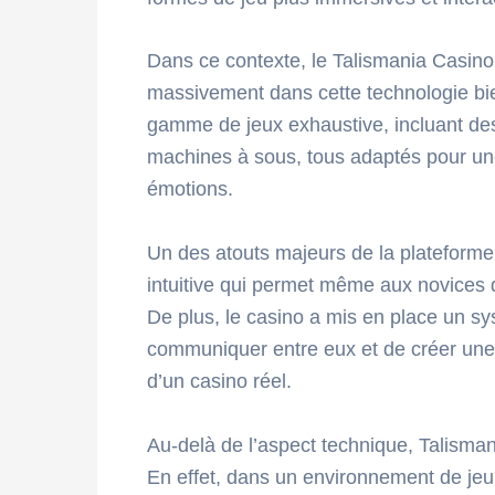
Dans ce contexte, le Talismania Casino
massivement dans cette technologie bie
gamme de jeux exhaustive, incluant des 
machines à sous, tous adaptés pour un
émotions.
Un des atouts majeurs de la plateforme 
intuitive qui permet même aux novices d
De plus, le casino a mis en place un sy
communiquer entre eux et de créer un
d’un casino réel.
Au-delà de l’aspect technique, Talismani
En effet, dans un environnement de jeu