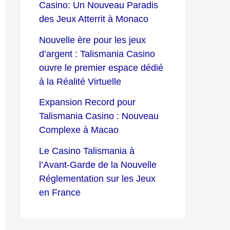
Casino: Un Nouveau Paradis
des Jeux Atterrit à Monaco
Nouvelle ère pour les jeux
d’argent : Talismania Casino
ouvre le premier espace dédié
à la Réalité Virtuelle
Expansion Record pour
Talismania Casino : Nouveau
Complexe à Macao
Le Casino Talismania à
l’Avant-Garde de la Nouvelle
Réglementation sur les Jeux
en France