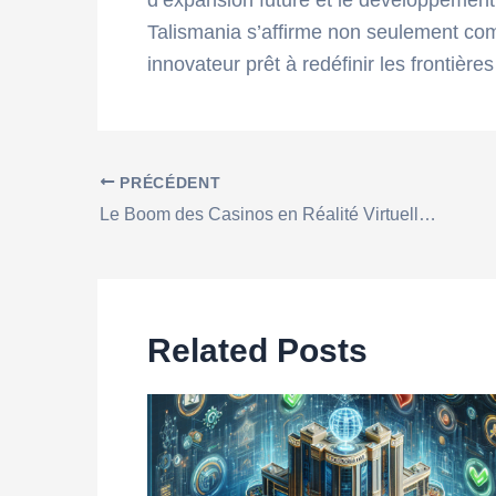
Talismania s’affirme non seulement co
innovateur prêt à redéfinir les frontièr
Navigation
PRÉCÉDENT
Le Boom des Casinos en Réalité Virtuelle avec le Leader Talismania Casino
des
articles
Related Posts