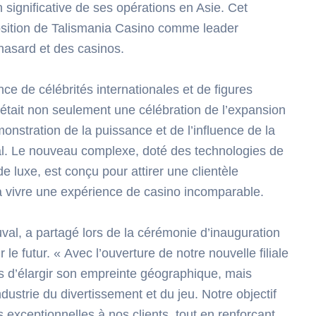
significative de ses opérations en Asie. Cet
osition de Talismania Casino comme leader
hasard et des casinos.
nce de célébrités internationales et de figures
tait non seulement une célébration de l’expansion
nstration de la puissance et de l’influence de la
l. Le nouveau complexe, doté des technologies de
de luxe, est conçu pour attirer une clientèle
t à vivre une expérience de casino incomparable.
l, a partagé lors de la cérémonie d’inauguration
e futur. « Avec l’ouverture de notre nouvelle filiale
s d’élargir son empreinte géographique, mais
ndustrie du divertissement et du jeu. Notre objectif
s exceptionnelles à nos clients, tout en renforçant