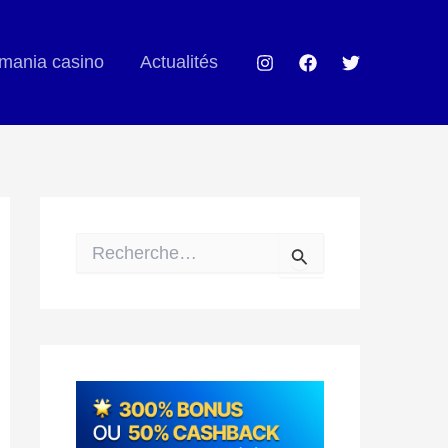
smania casino
Actualités
R
e
c
h
e
r
c
h
e
r