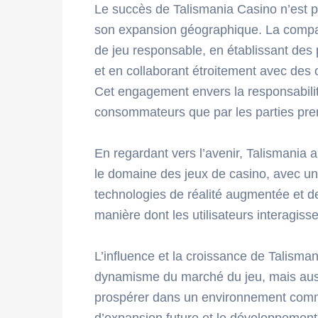
Le succès de Talismania Casino n’est p
son expansion géographique. La compag
de jeu responsable, en établissant des
et en collaborant étroitement avec des 
Cet engagement envers la responsabilité
consommateurs que par les parties pren
En regardant vers l’avenir, Talismania 
le domaine des jeux de casino, avec un i
technologies de réalité augmentée et de r
manière dont les utilisateurs interagiss
L’influence et la croissance de Talisman
dynamisme du marché du jeu, mais aussi 
prospérer dans un environnement comme
d’expansion future et le développement