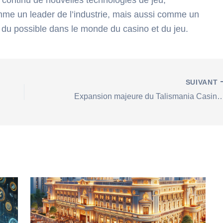
mme un leader de l’industrie, mais aussi comme un
es du possible dans le monde du casino et du jeu.
SUIVANT
Expansion majeure du Talismania Casino pour redéfinir le paysag