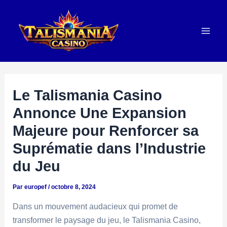
Aller
au
contenu
Mai
Men
Le Talismania Casino
Annonce Une Expansion
Majeure pour Renforcer sa
Suprématie dans l’Industrie
du Jeu
Par
europef
/
octobre 8, 2024
Dans un mouvement audacieux qui promet de
transformer le paysage du jeu, le Talismania Casino,