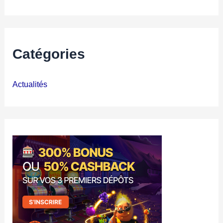
Catégories
Actualités