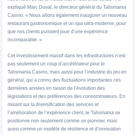
expliqué Marc Duval, le directeur général du Talismania
Casino. « Nous allons également inaugurer un nouveau
restaurant gastronomique et un spa ultra-moderne, pour
que nos clients puissent jouir d’une expérience
incomparable. »
Cet investissement massif dans les infrastructures n’est
pas seulement un coup d’accélérateur pour le
Talismania Casino, mais aussi pour l’industrie du jeu en
général, qui a connu des fluctuations importantes ces
dernières années en raison de l’évolution des
législations et des préférences des consommateurs. En
misant sur la diversification des services et
l’amélioration de l’expérience client, le Talismania se
positionne non seulement comme un pionnier, mais
aussi comme un modèle de résilience et d’innovation