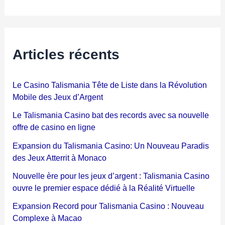
Articles récents
Le Casino Talismania Tête de Liste dans la Révolution
Mobile des Jeux d’Argent
Le Talismania Casino bat des records avec sa nouvelle
offre de casino en ligne
Expansion du Talismania Casino: Un Nouveau Paradis
des Jeux Atterrit à Monaco
Nouvelle ère pour les jeux d’argent : Talismania Casino
ouvre le premier espace dédié à la Réalité Virtuelle
Expansion Record pour Talismania Casino : Nouveau
Complexe à Macao