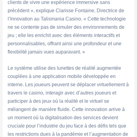
clients de vivre une expérience immersive sans
précédent », explique Clarisse Fontaine, Directrice de
l’Innovation au Talismania Casino. « Cette technologie
ne se contente pas de simuler des environnements de
jeu ; elle les enrichit avec des éléments interactifs et
personnalisables, offrant ainsi une profondeur et une
flexibilité jamais vues auparavant. »
Le système utilise des lunettes de réalité augmentée
couplées à une application mobile développée en
interne. Les joueurs peuvent se déplacer virtuellement à
travers le casino, interagir avec d’autres joueurs et
participer à des jeux où la réalité et le virtuel se
mélangent de manière fluide. Cette innovation arrive à
un moment où la digitalisation des services devient
cruciale pour l’industrie du jeu face à des défis tels que
les restrictions dues à la pandémie et l’augmentation de