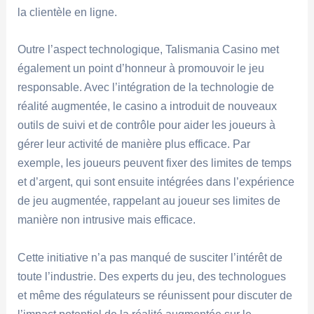
la clientèle en ligne.
Outre l’aspect technologique, Talismania Casino met
également un point d’honneur à promouvoir le jeu
responsable. Avec l’intégration de la technologie de
réalité augmentée, le casino a introduit de nouveaux
outils de suivi et de contrôle pour aider les joueurs à
gérer leur activité de manière plus efficace. Par
exemple, les joueurs peuvent fixer des limites de temps
et d’argent, qui sont ensuite intégrées dans l’expérience
de jeu augmentée, rappelant au joueur ses limites de
manière non intrusive mais efficace.
Cette initiative n’a pas manqué de susciter l’intérêt de
toute l’industrie. Des experts du jeu, des technologues
et même des régulateurs se réunissent pour discuter de
l’impact potentiel de la réalité augmentée sur le