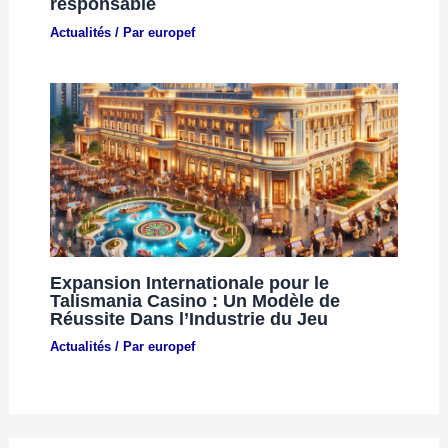
responsable
Actualités
/ Par
europef
Expansion Internationale pour le
Talismania Casino : Un Modèle de
Réussite Dans l’Industrie du Jeu
Actualités
/ Par
europef