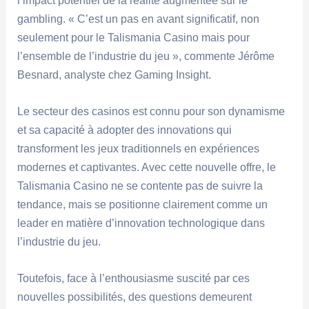
gambling. « C’est un pas en avant significatif, non
seulement pour le Talismania Casino mais pour
l’ensemble de l’industrie du jeu », commente Jérôme
Besnard, analyste chez Gaming Insight.
Le secteur des casinos est connu pour son dynamisme
et sa capacité à adopter des innovations qui
transforment les jeux traditionnels en expériences
modernes et captivantes. Avec cette nouvelle offre, le
Talismania Casino ne se contente pas de suivre la
tendance, mais se positionne clairement comme un
leader en matière d’innovation technologique dans
l’industrie du jeu.
Toutefois, face à l’enthousiasme suscité par ces
nouvelles possibilités, des questions demeurent