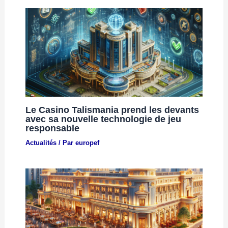
Le Casino Talismania prend les devants
avec sa nouvelle technologie de jeu
responsable
Actualités
/ Par
europef