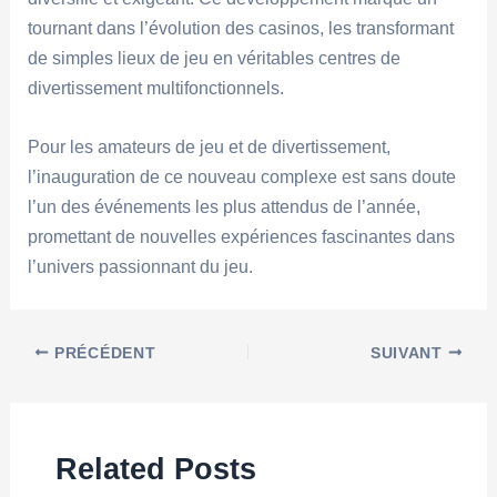
tournant dans l’évolution des casinos, les transformant
de simples lieux de jeu en véritables centres de
divertissement multifonctionnels.
Pour les amateurs de jeu et de divertissement,
l’inauguration de ce nouveau complexe est sans doute
l’un des événements les plus attendus de l’année,
promettant de nouvelles expériences fascinantes dans
l’univers passionnant du jeu.
Navigation
PRÉCÉDENT
SUIVANT
des
articles
Related Posts