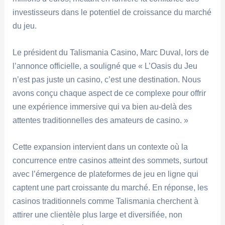
investisseurs dans le potentiel de croissance du marché
du jeu.
Le président du Talismania Casino, Marc Duval, lors de
l’annonce officielle, a souligné que « L’Oasis du Jeu
n’est pas juste un casino, c’est une destination. Nous
avons conçu chaque aspect de ce complexe pour offrir
une expérience immersive qui va bien au-delà des
attentes traditionnelles des amateurs de casino. »
Cette expansion intervient dans un contexte où la
concurrence entre casinos atteint des sommets, surtout
avec l’émergence de plateformes de jeu en ligne qui
captent une part croissante du marché. En réponse, les
casinos traditionnels comme Talismania cherchent à
attirer une clientèle plus large et diversifiée, non