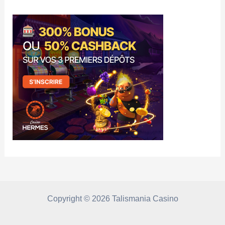
Copyright © 2026 Talismania Casino