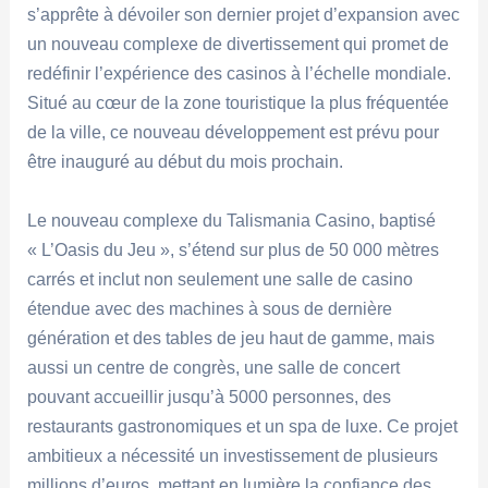
s’apprête à dévoiler son dernier projet d’expansion avec
un nouveau complexe de divertissement qui promet de
redéfinir l’expérience des casinos à l’échelle mondiale.
Situé au cœur de la zone touristique la plus fréquentée
de la ville, ce nouveau développement est prévu pour
être inauguré au début du mois prochain.
Le nouveau complexe du Talismania Casino, baptisé
« L’Oasis du Jeu », s’étend sur plus de 50 000 mètres
carrés et inclut non seulement une salle de casino
étendue avec des machines à sous de dernière
génération et des tables de jeu haut de gamme, mais
aussi un centre de congrès, une salle de concert
pouvant accueillir jusqu’à 5000 personnes, des
restaurants gastronomiques et un spa de luxe. Ce projet
ambitieux a nécessité un investissement de plusieurs
millions d’euros, mettant en lumière la confiance des