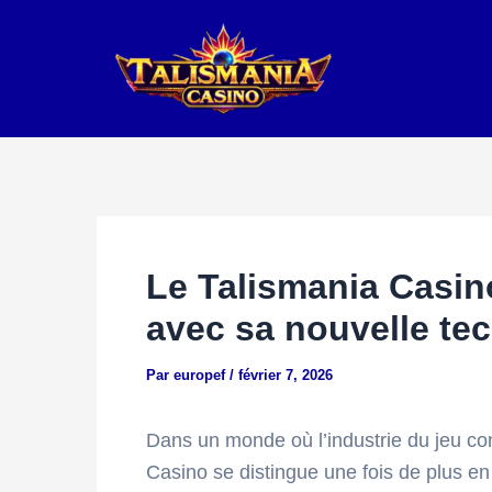
Aller
au
contenu
Le Talismania Casin
avec sa nouvelle te
Par
europef
/
février 7, 2026
Dans un monde où l’industrie du jeu con
Casino se distingue une fois de plus en 