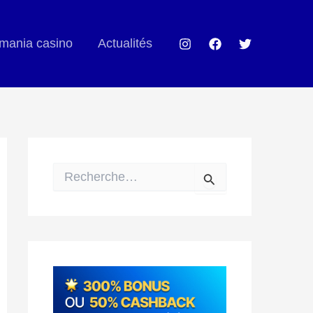
smania casino
Actualités
R
e
c
h
e
r
c
h
e
r