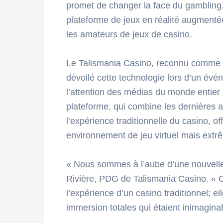
promet de changer la face du gambling
plateforme de jeux en réalité augment
les amateurs de jeux de casino.
Le Talismania Casino, reconnu comme le 
dévoilé cette technologie lors d’un évé
l’attention des médias du monde entier
plateforme, qui combine les dernières
l’expérience traditionnelle du casino, 
environnement de jeu virtuel mais extr
« Nous sommes à l’aube d’une nouvelle è
Rivière, PDG de Talismania Casino. « C
l’expérience d’un casino traditionnel; el
immersion totales qui étaient inimagina