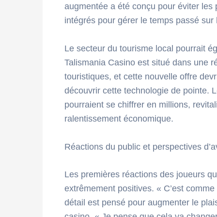
augmentée a été conçu pour éviter les
intégrés pour gérer le temps passé sur 
Le secteur du tourisme local pourrait é
Talismania Casino est situé dans une ré
touristiques, et cette nouvelle offre devr
découvrir cette technologie de pointe.
pourraient se chiffrer en millions, revit
ralentissement économique.
Réactions du public et perspectives d’a
Les premières réactions des joueurs qu
extrêmement positives. « C’est comme
détail est pensé pour augmenter le plai
casino. « Je pense que cela va changer