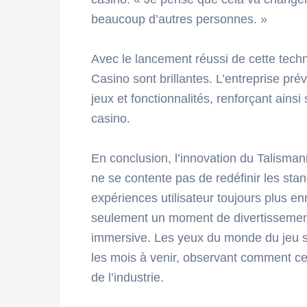
beaucoup d’autres personnes. »
Avec le lancement réussi de cette techn
Casino sont brillantes. L’entreprise pr
jeux et fonctionnalités, renforçant ainsi
casino.
En conclusion, l’innovation du Talisma
ne se contente pas de redéfinir les sta
expériences utilisateur toujours plus e
seulement un moment de divertissement
immersive. Les yeux du monde du jeu s
les mois à venir, observant comment cet
de l’industrie.