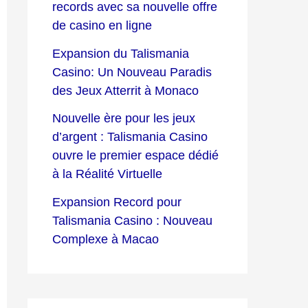
records avec sa nouvelle offre
de casino en ligne
Expansion du Talismania
Casino: Un Nouveau Paradis
des Jeux Atterrit à Monaco
Nouvelle ère pour les jeux
d’argent : Talismania Casino
ouvre le premier espace dédié
à la Réalité Virtuelle
Expansion Record pour
Talismania Casino : Nouveau
Complexe à Macao