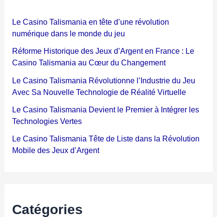
Le Casino Talismania en tête d’une révolution
numérique dans le monde du jeu
Réforme Historique des Jeux d’Argent en France : Le
Casino Talismania au Cœur du Changement
Le Casino Talismania Révolutionne l’Industrie du Jeu
Avec Sa Nouvelle Technologie de Réalité Virtuelle
Le Casino Talismania Devient le Premier à Intégrer les
Technologies Vertes
Le Casino Talismania Tête de Liste dans la Révolution
Mobile des Jeux d’Argent
Catégories