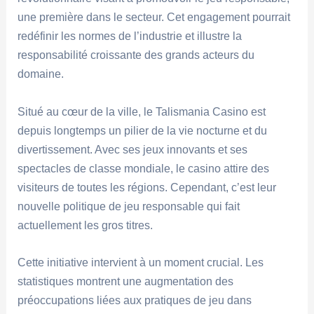
une première dans le secteur. Cet engagement pourrait
redéfinir les normes de l’industrie et illustre la
responsabilité croissante des grands acteurs du
domaine.
Situé au cœur de la ville, le Talismania Casino est
depuis longtemps un pilier de la vie nocturne et du
divertissement. Avec ses jeux innovants et ses
spectacles de classe mondiale, le casino attire des
visiteurs de toutes les régions. Cependant, c’est leur
nouvelle politique de jeu responsable qui fait
actuellement les gros titres.
Cette initiative intervient à un moment crucial. Les
statistiques montrent une augmentation des
préoccupations liées aux pratiques de jeu dans