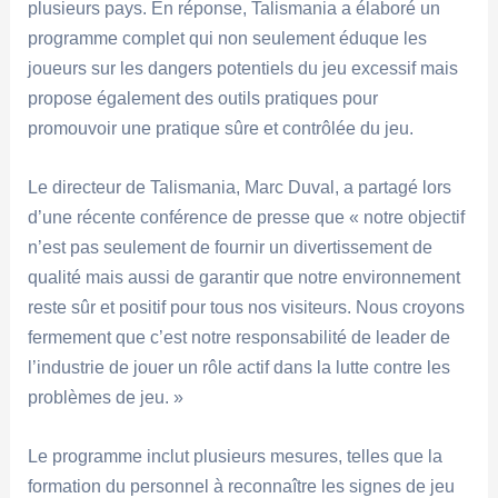
plusieurs pays. En réponse, Talismania a élaboré un
programme complet qui non seulement éduque les
joueurs sur les dangers potentiels du jeu excessif mais
propose également des outils pratiques pour
promouvoir une pratique sûre et contrôlée du jeu.
Le directeur de Talismania, Marc Duval, a partagé lors
d’une récente conférence de presse que « notre objectif
n’est pas seulement de fournir un divertissement de
qualité mais aussi de garantir que notre environnement
reste sûr et positif pour tous nos visiteurs. Nous croyons
fermement que c’est notre responsabilité de leader de
l’industrie de jouer un rôle actif dans la lutte contre les
problèmes de jeu. »
Le programme inclut plusieurs mesures, telles que la
formation du personnel à reconnaître les signes de jeu