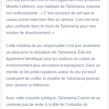
Mireille Lefebvre, une habituée de Talismania, exprime
son enthousiasme : « C’est rassurant de voir que le
casino prend notre bien-être au sérieux. Cela me rend
plus confiante dans le choix de Talismania pour mes
soirées de divertissement. »
Cette initiative de jeu responsable n’est pas seulement
un atout pour la réputation de Talismania. Elle est
également bénéfique pour les visiteurs en créant un
environnement plus sécuritaire et transparent. Dans un
monde où les préoccupations autour du jeu excessif
continuent de croître, le modèle de Talismania pourrait
bien devenir la référence.
Avec cette nouvelle politique, Talismania Casino ne se
contente pas de rester à la tête de l’industrie du