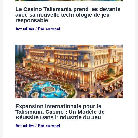
Le Casino Talismania prend les devants
avec sa nouvelle technologie de jeu
responsable
Actualités
/ Par
europef
Expansion Internationale pour le
Talismania Casino : Un Modèle de
Réussite Dans l’Industrie du Jeu
Actualités
/ Par
europef