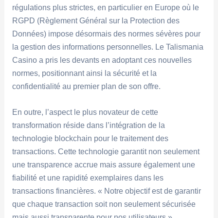
régulations plus strictes, en particulier en Europe où le
RGPD (Règlement Général sur la Protection des
Données) impose désormais des normes sévères pour
la gestion des informations personnelles. Le Talismania
Casino a pris les devants en adoptant ces nouvelles
normes, positionnant ainsi la sécurité et la
confidentialité au premier plan de son offre.
En outre, l’aspect le plus novateur de cette
transformation réside dans l’intégration de la
technologie blockchain pour le traitement des
transactions. Cette technologie garantit non seulement
une transparence accrue mais assure également une
fiabilité et une rapidité exemplaires dans les
transactions financières. « Notre objectif est de garantir
que chaque transaction soit non seulement sécurisée
mais aussi transparente pour nos utilisateurs »,