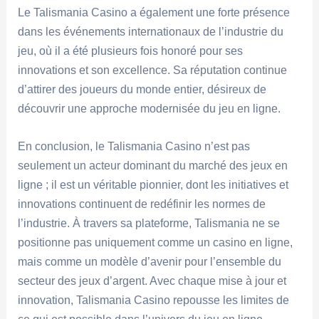
Le Talismania Casino a également une forte présence
dans les événements internationaux de l’industrie du
jeu, où il a été plusieurs fois honoré pour ses
innovations et son excellence. Sa réputation continue
d’attirer des joueurs du monde entier, désireux de
découvrir une approche modernisée du jeu en ligne.
En conclusion, le Talismania Casino n’est pas
seulement un acteur dominant du marché des jeux en
ligne ; il est un véritable pionnier, dont les initiatives et
innovations continuent de redéfinir les normes de
l’industrie. À travers sa plateforme, Talismania ne se
positionne pas uniquement comme un casino en ligne,
mais comme un modèle d’avenir pour l’ensemble du
secteur des jeux d’argent. Avec chaque mise à jour et
innovation, Talismania Casino repousse les limites de