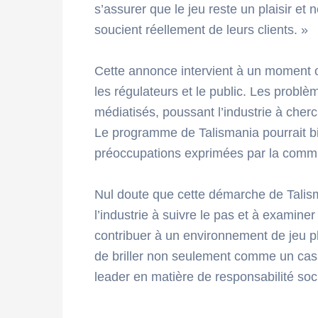
s’assurer que le jeu reste un plaisir e
soucient réellement de leurs clients. »
Cette annonce intervient à un moment où
les régulateurs et le public. Les prob
médiatisés, poussant l’industrie à cher
Le programme de Talismania pourrait b
préoccupations exprimées par la commu
Nul doute que cette démarche de Talism
l’industrie à suivre le pas et à examin
contribuer à un environnement de jeu p
de briller non seulement comme un cas
leader en matière de responsabilité soc