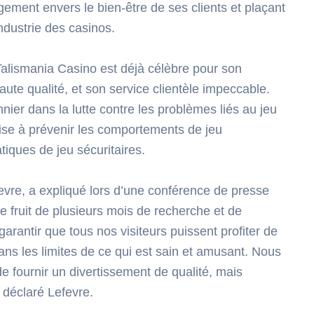
ement envers le bien-être de ses clients et plaçant
industrie des casinos.
 Talismania Casino est déjà célèbre pour son
ute qualité, et son service clientèle impeccable.
nier dans la lutte contre les problèmes liés au jeu
se à prévenir les comportements de jeu
iques de jeu sécuritaires.
evre, a expliqué lors d’une conférence de presse
 le fruit de plusieurs mois de recherche et de
arantir que tous nos visiteurs puissent profiter de
ans les limites de ce qui est sain et amusant. Nous
fournir un divertissement de qualité, mais
 déclaré Lefevre.