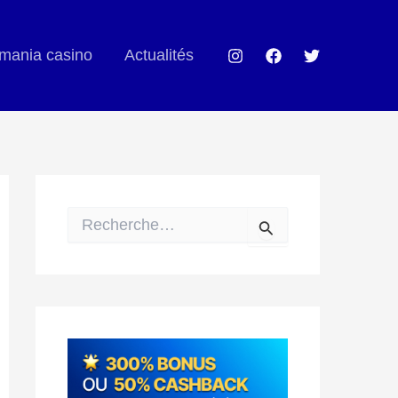
smania casino
Actualités
R
e
c
h
e
r
c
h
e
r