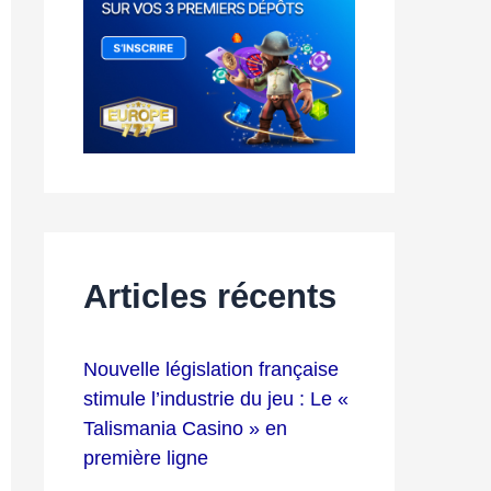
:
Articles récents
Nouvelle législation française
stimule l’industrie du jeu : Le «
Talismania Casino » en
première ligne