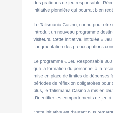
des pratiques de jeu responsable. Réc
initiative pionnière qui pourrait bien re
Le Talismania Casino, connu pour être u
introduit un nouveau programme destin
visiteurs. Cette initiative, intitulée « 
l’augmentation des préoccupations conc
Le programme « Jeu Responsable 360 »
que la formation du personnel à la rec
mise en place de limites de dépenses fac
périodes de réflexion obligatoires pour
plus, le Talismania Casino a mis en œu
d’identifier les comportements de jeu à 
Cette initiative est d’autant plus remar