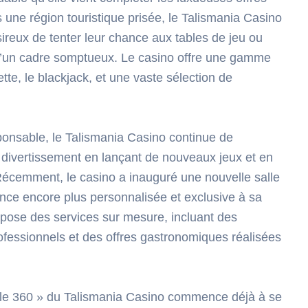
 une région touristique prisée, le Talismania Casino
sireux de tenter leur chance aux tables de jeu ou
 d’un cadre somptueux. Le casino offre une gamme
lette, le blackjack, et une vaste sélection de
esponsable, le Talismania Casino continue de
u divertissement en lançant de nouveaux jeux et en
Récemment, le casino a inauguré une nouvelle salle
ience encore plus personnalisée et exclusive à sa
ropose des services sur mesure, incluant des
ofessionnels et des offres gastronomiques réalisées
able 360 » du Talismania Casino commence déjà à se