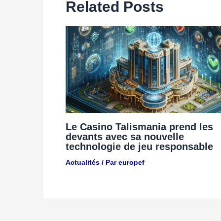
Related Posts
Le Casino Talismania prend les
devants avec sa nouvelle
technologie de jeu responsable
Actualités
/ Par
europef