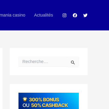
smania casino
Actualités
R
e
c
h
e
r
c
h
e
r