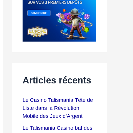
:
Articles récents
Le Casino Talismania Tête de
Liste dans la Révolution
Mobile des Jeux d’Argent
Le Talismania Casino bat des