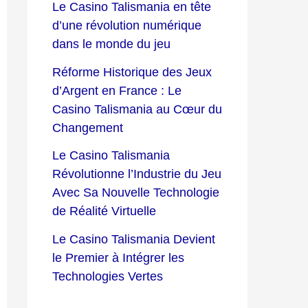
Le Casino Talismania en tête
d’une révolution numérique
dans le monde du jeu
Réforme Historique des Jeux
d’Argent en France : Le
Casino Talismania au Cœur du
Changement
Le Casino Talismania
Révolutionne l’Industrie du Jeu
Avec Sa Nouvelle Technologie
de Réalité Virtuelle
Le Casino Talismania Devient
le Premier à Intégrer les
Technologies Vertes