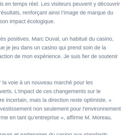
vis en temps réel. Les visiteurs peuvent y découvrir
résultats, renforçant ainsi l’image de marque du
 son impact écologique.
très positives. Marc Duval, un habitué du casino,
e je jeu dans un casino qui prend soin de la
faction de mon expérience. Je suis fier de soutenir
rir la voie à un nouveau marché pour les
s verts. L’impact de ces changements sur le
 incertain, mais la direction reste optimiste. «
investissement non seulement pour l’environnement
erme en tant qu’entreprise », affirme M. Moreau.
isseurs et partenaires du casino aux standards