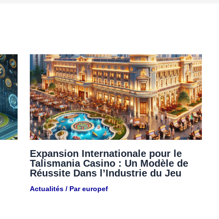
Expansion Internationale pour le
Talismania Casino : Un Modèle de
Réussite Dans l’Industrie du Jeu
Actualités
/ Par
europef