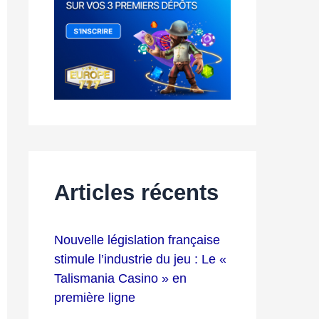
:
Articles récents
Nouvelle législation française
stimule l’industrie du jeu : Le «
Talismania Casino » en
première ligne