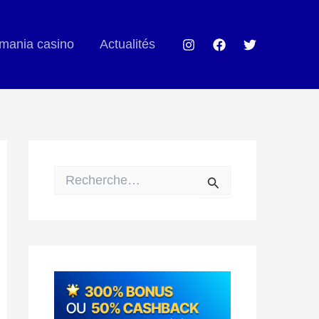
smania casino
Actualités
R
e
c
h
e
r
c
h
e
r