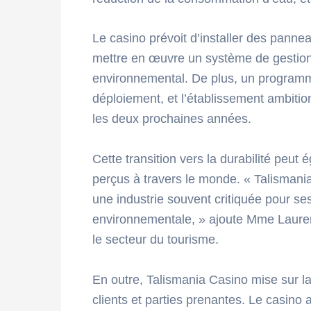
Le casino prévoit d’installer des pannea
mettre en œuvre un système de gestion 
environnemental. De plus, un programm
déploiement, et l’établissement ambit
les deux prochaines années.
Cette transition vers la durabilité peut
perçus à travers le monde. « Talismani
une industrie souvent critiquée pour s
environnementale, » ajoute Mme Lauren
le secteur du tourisme.
En outre, Talismania Casino mise sur l
clients et parties prenantes. Le casino 