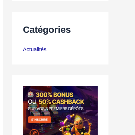
Catégories
Actualités