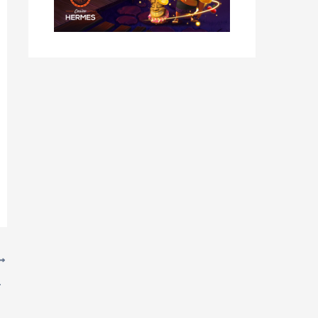
e l’Innovation