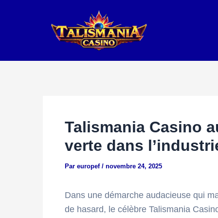
Aller
au
contenu
Talismania Casino a
verte dans l’industri
Par
europef
/
novembre 24, 2025
Dans une démarche audacieuse qui marq
de hasard, le célèbre Talismania Casino 