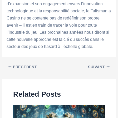
d’expansion et son engagement envers l’innovation
technologique et la responsabilité sociale, le Talismania
Casino ne se contente pas de redéfinir son propre
avenir – il est en train de tracer la voie pour toute
l’industrie du jeu. Les prochaines années nous diront si
cette nouvelle approche est la clé du succès dans le
secteur des jeux de hasard à l’échelle globale.
Navigation
PRÉCÉDENT
SUIVANT
des
articles
Related Posts