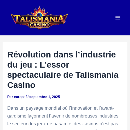
Aller
au
contenu
Mai
Men
Révolution dans l’industrie
du jeu : L’essor
spectaculaire de Talismania
Casino
Par
europef
/
septembre 1, 2025
Dans un paysage mondial où l’innovation et l’avant-
gardisme façonnent l’avenir de nombreuses industries,
le secteur des jeux de hasard et des casinos n’est pas