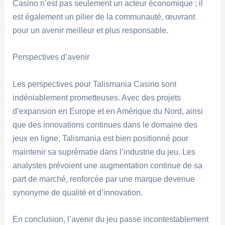
Casino n’est pas seulement un acteur économique ; il
est également un pilier de la communauté, œuvrant
pour un avenir meilleur et plus responsable.
Perspectives d’avenir
Les perspectives pour Talismania Casino sont
indéniablement prometteuses. Avec des projets
d’expansion en Europe et en Amérique du Nord, ainsi
que des innovations continues dans le domaine des
jeux en ligne, Talismania est bien positionné pour
maintenir sa suprématie dans l’industrie du jeu. Les
analystes prévoient une augmentation continue de sa
part de marché, renforcée par une marque devenue
synonyme de qualité et d’innovation.
En conclusion, l’avenir du jeu passe incontestablement