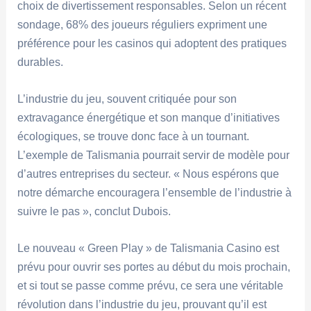
choix de divertissement responsables. Selon un récent
sondage, 68% des joueurs réguliers expriment une
préférence pour les casinos qui adoptent des pratiques
durables.
L’industrie du jeu, souvent critiquée pour son
extravagance énergétique et son manque d’initiatives
écologiques, se trouve donc face à un tournant.
L’exemple de Talismania pourrait servir de modèle pour
d’autres entreprises du secteur. « Nous espérons que
notre démarche encouragera l’ensemble de l’industrie à
suivre le pas », conclut Dubois.
Le nouveau « Green Play » de Talismania Casino est
prévu pour ouvrir ses portes au début du mois prochain,
et si tout se passe comme prévu, ce sera une véritable
révolution dans l’industrie du jeu, prouvant qu’il est