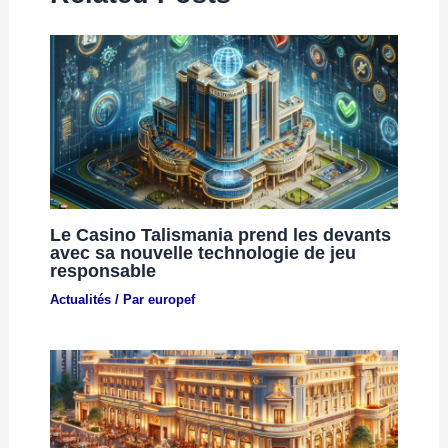
Le Casino Talismania prend les devants
avec sa nouvelle technologie de jeu
responsable
Actualités
/ Par
europef