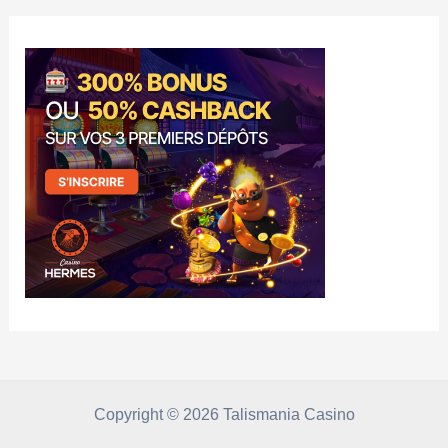
Copyright © 2026 Talismania Casino