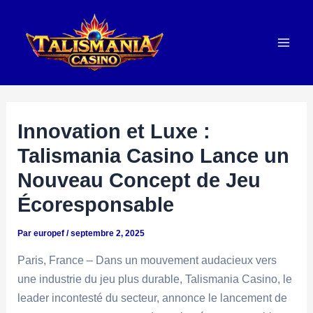
Aller
au
contenu
Mai
Men
Innovation et Luxe :
Talismania Casino Lance un
Nouveau Concept de Jeu
Écoresponsable
Par
europef
/
septembre 2, 2025
Paris, France – Dans un mouvement audacieux vers
une industrie du jeu plus durable, Talismania Casino, le
leader incontesté du secteur, annonce le lancement de