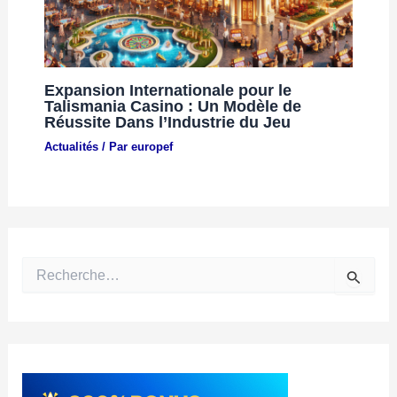
Expansion Internationale pour le
Talismania Casino : Un Modèle de
Réussite Dans l’Industrie du Jeu
Actualités
/ Par
europef
R
e
c
h
e
r
c
h