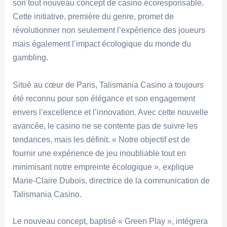
son tout nouveau concept de casino écoresponsable.
Cette initiative, première du genre, promet de
révolutionner non seulement l’expérience des joueurs
mais également l’impact écologique du monde du
gambling.
Situé au cœur de Paris, Talismania Casino a toujours
été reconnu pour son élégance et son engagement
envers l’excellence et l’innovation. Avec cette nouvelle
avancée, le casino ne se contente pas de suivre les
tendances, mais les définit. « Notre objectif est de
fournir une expérience de jeu inoubliable tout en
minimisant notre empreinte écologique », explique
Marie-Claire Dubois, directrice de la communication de
Talismania Casino.
Le nouveau concept, baptisé « Green Play », intégrera