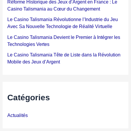
Réforme Historique des Jeux d’Argent en France : Le
Casino Talismania au Cœur du Changement
Le Casino Talismania Révolutionne l’Industrie du Jeu
Avec Sa Nouvelle Technologie de Réalité Virtuelle
Le Casino Talismania Devient le Premier à Intégrer les
Technologies Vertes
Le Casino Talismania Tête de Liste dans la Révolution
Mobile des Jeux d’Argent
Catégories
Actualités