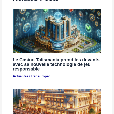
Le Casino Talismania prend les devants
avec sa nouvelle technologie de jeu
responsable
Actualités
/ Par
europef