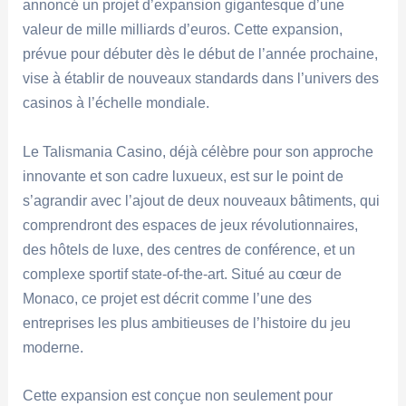
annoncé un projet d’expansion gigantesque d’une
valeur de mille milliards d’euros. Cette expansion,
prévue pour débuter dès le début de l’année prochaine,
vise à établir de nouveaux standards dans l’univers des
casinos à l’échelle mondiale.
Le Talismania Casino, déjà célèbre pour son approche
innovante et son cadre luxueux, est sur le point de
s’agrandir avec l’ajout de deux nouveaux bâtiments, qui
comprendront des espaces de jeux révolutionnaires,
des hôtels de luxe, des centres de conférence, et un
complexe sportif state-of-the-art. Situé au cœur de
Monaco, ce projet est décrit comme l’une des
entreprises les plus ambitieuses de l’histoire du jeu
moderne.
Cette expansion est conçue non seulement pour