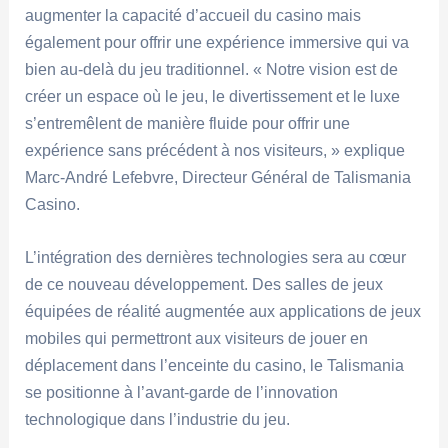
augmenter la capacité d’accueil du casino mais
également pour offrir une expérience immersive qui va
bien au-delà du jeu traditionnel. « Notre vision est de
créer un espace où le jeu, le divertissement et le luxe
s’entremêlent de manière fluide pour offrir une
expérience sans précédent à nos visiteurs, » explique
Marc-André Lefebvre, Directeur Général de Talismania
Casino.
L’intégration des dernières technologies sera au cœur
de ce nouveau développement. Des salles de jeux
équipées de réalité augmentée aux applications de jeux
mobiles qui permettront aux visiteurs de jouer en
déplacement dans l’enceinte du casino, le Talismania
se positionne à l’avant-garde de l’innovation
technologique dans l’industrie du jeu.