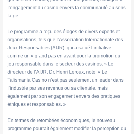
l’engagement du casino envers la communauté au sens
large.
Le programme a reçu des éloges de divers experts et
organisations, tels que l’Association Internationale des
Jeux Responsables (AIJR), qui a salué l’initiative
comme un « grand pas en avant pour la promotion du
jeu responsable dans le secteur des casinos. » Le
directeur de l’AIJR, Dr. Henri Leroux, note: « Le
Talismania Casino n’est pas seulement un leader dans
l’industrie par ses revenus ou sa clientèle, mais
également par son engagement envers des pratiques
éthiques et responsables. »
En termes de retombées économiques, le nouveau
programme pourrait également modifier la perception du