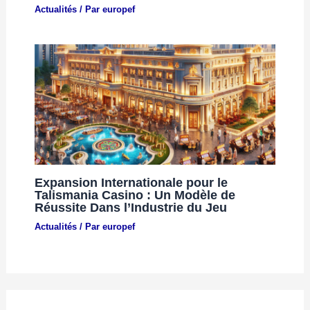
Actualités
/ Par
europef
Expansion Internationale pour le
Talismania Casino : Un Modèle de
Réussite Dans l’Industrie du Jeu
Actualités
/ Par
europef