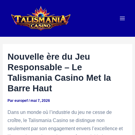
Aller
au
contenu
Mai
Men
Nouvelle ère du Jeu
Responsable – Le
Talismania Casino Met la
Barre Haut
Par
europef
/
mai 7, 2026
Dans un monde où l’industrie du jeu ne cesse de
croître, le Talismania Casino se distingue non
seulement par son engagement envers l’excellence et