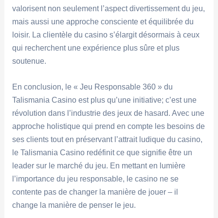
valorisent non seulement l’aspect divertissement du jeu,
mais aussi une approche consciente et équilibrée du
loisir. La clientèle du casino s’élargit désormais à ceux
qui recherchent une expérience plus sûre et plus
soutenue.
En conclusion, le « Jeu Responsable 360 » du
Talismania Casino est plus qu’une initiative; c’est une
révolution dans l’industrie des jeux de hasard. Avec une
approche holistique qui prend en compte les besoins de
ses clients tout en préservant l’attrait ludique du casino,
le Talismania Casino redéfinit ce que signifie être un
leader sur le marché du jeu. En mettant en lumière
l’importance du jeu responsable, le casino ne se
contente pas de changer la manière de jouer – il
change la manière de penser le jeu.