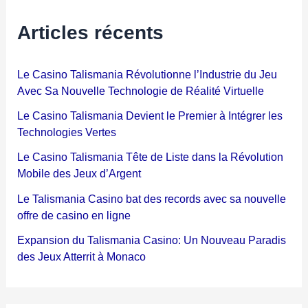
Articles récents
Le Casino Talismania Révolutionne l’Industrie du Jeu
Avec Sa Nouvelle Technologie de Réalité Virtuelle
Le Casino Talismania Devient le Premier à Intégrer les
Technologies Vertes
Le Casino Talismania Tête de Liste dans la Révolution
Mobile des Jeux d’Argent
Le Talismania Casino bat des records avec sa nouvelle
offre de casino en ligne
Expansion du Talismania Casino: Un Nouveau Paradis
des Jeux Atterrit à Monaco