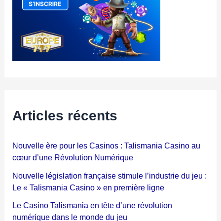
Articles récents
Nouvelle ère pour les Casinos : Talismania Casino au
cœur d’une Révolution Numérique
Nouvelle législation française stimule l’industrie du jeu :
Le « Talismania Casino » en première ligne
Le Casino Talismania en tête d’une révolution
numérique dans le monde du jeu