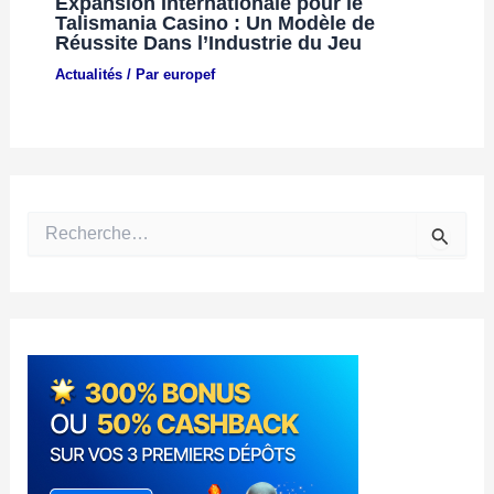
Expansion Internationale pour le
Talismania Casino : Un Modèle de
Réussite Dans l’Industrie du Jeu
Actualités
/ Par
europef
R
e
c
h
e
r
c
h
e
r
: