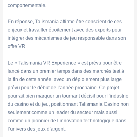
comportementale.
En réponse, Talismania affirme être conscient de ces
enjeux et travailler étroitement avec des experts pour
intégrer des mécanismes de jeu responsable dans son
offre VR.
Le « Talismania VR Experience » est prévu pour être
lancé dans un premier temps dans des marchés test à
la fin de cette année, avec un déploiement plus large
prévu pour le début de l’année prochaine. Ce projet
pourrait bien marquer un tournant décisif pour l’industrie
du casino et du jeu, positionnant Talismania Casino non
seulement comme un leader du secteur mais aussi
comme un pionnier de l’innovation technologique dans
l’univers des jeux d’argent.