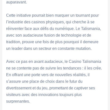
auparavant.
Cette initiative pourrait bien marquer un tournant pour
l’industrie des casinos physiques, qui cherche à se
réinventer face aux défis du numérique. Le Talismania,
avec son audacieuse fusion de technologie et de
tradition, prouve une fois de plus pourquoi il demeure
un leader dans un secteur en constante mutation.
Avec ce pas en avant audacieux, le Casino Talismania
ne se contente pas de suivre les tendances : il les crée.
En offrant une porte vers de nouvelles réalités, il
s’assure une place de choix dans le futur du
divertissement et du jeu, promettant de captiver ses
visiteurs avec des innovations toujours plus
surprenantes.