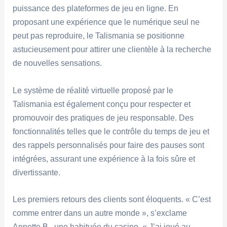
puissance des plateformes de jeu en ligne. En
proposant une expérience que le numérique seul ne
peut pas reproduire, le Talismania se positionne
astucieusement pour attirer une clientèle à la recherche
de nouvelles sensations.
Le système de réalité virtuelle proposé par le
Talismania est également conçu pour respecter et
promouvoir des pratiques de jeu responsable. Des
fonctionnalités telles que le contrôle du temps de jeu et
des rappels personnalisés pour faire des pauses sont
intégrées, assurant une expérience à la fois sûre et
divertissante.
Les premiers retours des clients sont éloquents. « C’est
comme entrer dans un autre monde », s’exclame
Annette B., une habituée du casino. « J’ai joué au