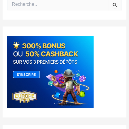
R
e
c
h
e
r
c
h
e
r
: