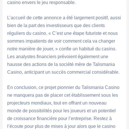
casino envers le jeu responsable.
L’accueil de cette annonce a été largement positif, aussi
bien de la part des investisseurs que des clients
réguliers du casino. « C’est une étape futuriste et nous
sommes impatients de voir comment cela va changer
notre manière de jouer, » confie un habitué du casino.
Les analystes financiers prévoient également une
hausse des actions de la société mère de Talismania
Casino, anticipant un succès commercial considérable.
En conclusion, ce projet pionnier du Talismania Casino
ne manquera pas de placer cet établissement sous les
projecteurs mondiaux, tout en offrant un nouveau
monde de possibilités pour les joueurs et un potentiel
de croissance financière pour l’entreprise. Restez à
l’écoute pour plus de mises à jour alors que le casino