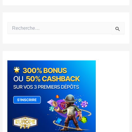
R
e
c
h
e
r
c
h
e
r
: