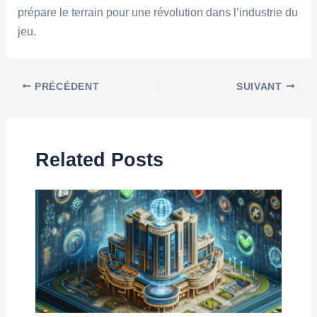
prépare le terrain pour une révolution dans l’industrie du
jeu.
Navigation
PRÉCÉDENT
SUIVANT
des
articles
Related Posts