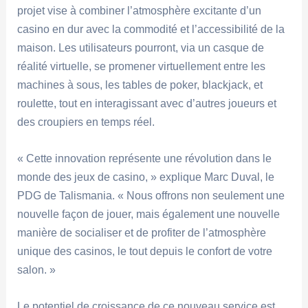
projet vise à combiner l’atmosphère excitante d’un
casino en dur avec la commodité et l’accessibilité de la
maison. Les utilisateurs pourront, via un casque de
réalité virtuelle, se promener virtuellement entre les
machines à sous, les tables de poker, blackjack, et
roulette, tout en interagissant avec d’autres joueurs et
des croupiers en temps réel.
« Cette innovation représente une révolution dans le
monde des jeux de casino, » explique Marc Duval, le
PDG de Talismania. « Nous offrons non seulement une
nouvelle façon de jouer, mais également une nouvelle
manière de socialiser et de profiter de l’atmosphère
unique des casinos, le tout depuis le confort de votre
salon. »
Le potentiel de croissance de ce nouveau service est