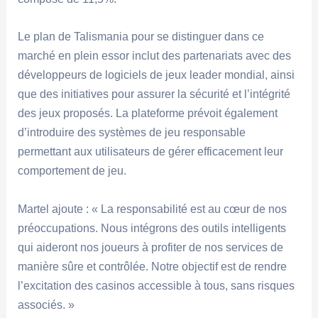
Le plan de Talismania pour se distinguer dans ce
marché en plein essor inclut des partenariats avec des
développeurs de logiciels de jeux leader mondial, ainsi
que des initiatives pour assurer la sécurité et l’intégrité
des jeux proposés. La plateforme prévoit également
d’introduire des systèmes de jeu responsable
permettant aux utilisateurs de gérer efficacement leur
comportement de jeu.
Martel ajoute : « La responsabilité est au cœur de nos
préoccupations. Nous intégrons des outils intelligents
qui aideront nos joueurs à profiter de nos services de
manière sûre et contrôlée. Notre objectif est de rendre
l’excitation des casinos accessible à tous, sans risques
associés. »