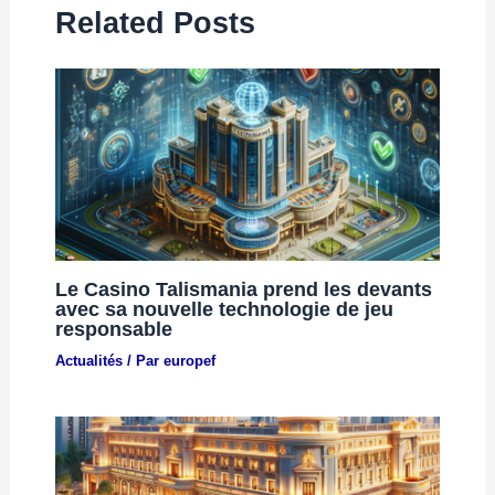
Related Posts
Le Casino Talismania prend les devants
avec sa nouvelle technologie de jeu
responsable
Actualités
/ Par
europef