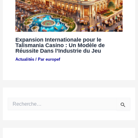
Expansion Internationale pour le
Talismania Casino : Un Modèle de
Réussite Dans l’Industrie du Jeu
Actualités
/ Par
europef
R
e
c
h
e
r
c