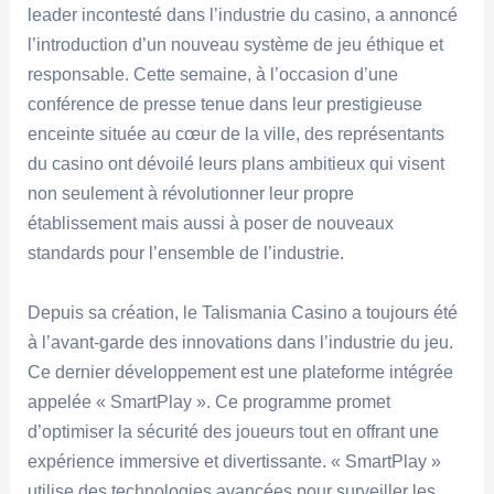
leader incontesté dans l’industrie du casino, a annoncé
l’introduction d’un nouveau système de jeu éthique et
responsable. Cette semaine, à l’occasion d’une
conférence de presse tenue dans leur prestigieuse
enceinte située au cœur de la ville, des représentants
du casino ont dévoilé leurs plans ambitieux qui visent
non seulement à révolutionner leur propre
établissement mais aussi à poser de nouveaux
standards pour l’ensemble de l’industrie.
Depuis sa création, le Talismania Casino a toujours été
à l’avant-garde des innovations dans l’industrie du jeu.
Ce dernier développement est une plateforme intégrée
appelée « SmartPlay ». Ce programme promet
d’optimiser la sécurité des joueurs tout en offrant une
expérience immersive et divertissante. « SmartPlay »
utilise des technologies avancées pour surveiller les