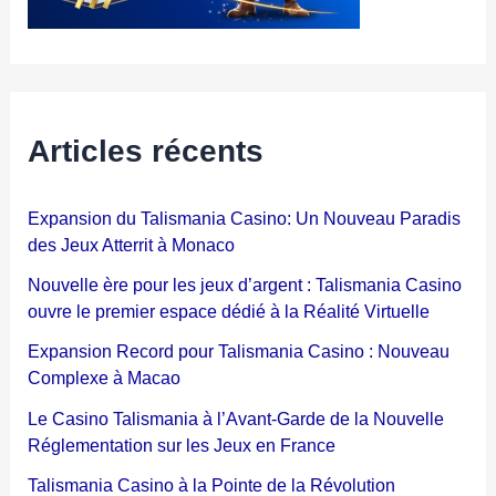
Articles récents
Expansion du Talismania Casino: Un Nouveau Paradis
des Jeux Atterrit à Monaco
Nouvelle ère pour les jeux d’argent : Talismania Casino
ouvre le premier espace dédié à la Réalité Virtuelle
Expansion Record pour Talismania Casino : Nouveau
Complexe à Macao
Le Casino Talismania à l’Avant-Garde de la Nouvelle
Réglementation sur les Jeux en France
Talismania Casino à la Pointe de la Révolution