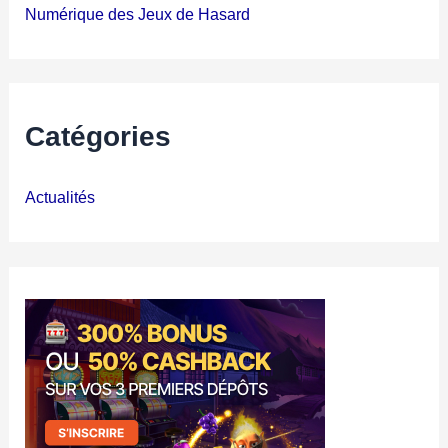
Numérique des Jeux de Hasard
Catégories
Actualités