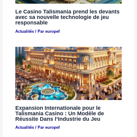
Le Casino Talismania prend les devants
avec sa nouvelle technologie de jeu
responsable
Actualités
/ Par
europef
Expansion Internationale pour le
Talismania Casino : Un Modèle de
Réussite Dans l’Industrie du Jeu
Actualités
/ Par
europef