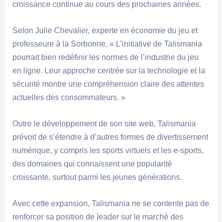
croissance continue au cours des prochaines années.
Selon Julie Chevalier, experte en économie du jeu et
professeure à la Sorbonne, « L’initiative de Talismania
pourrait bien redéfinir les normes de l’industrie du jeu
en ligne. Leur approche centrée sur la technologie et la
sécurité montre une compréhension claire des attentes
actuelles des consommateurs. »
Outre le développement de son site web, Talismania
prévoit de s’étendre à d’autres formes de divertissement
numérique, y compris les sports virtuels et les e-sports,
des domaines qui connaissent une popularité
croissante, surtout parmi les jeunes générations.
Avec cette expansion, Talismania ne se contente pas de
renforcer sa position de leader sur le marché des