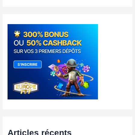
h
e
r
c
h
e
r
:
Articles récents