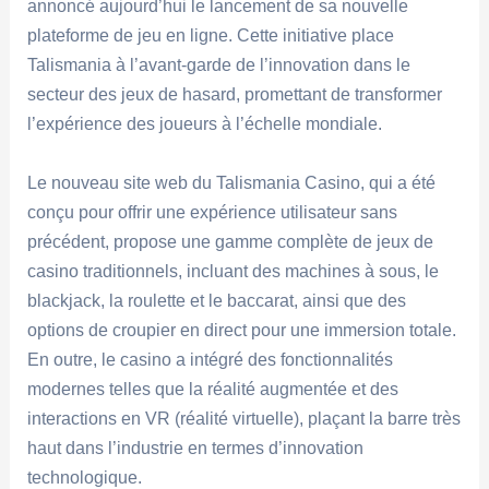
annoncé aujourd’hui le lancement de sa nouvelle
plateforme de jeu en ligne. Cette initiative place
Talismania à l’avant-garde de l’innovation dans le
secteur des jeux de hasard, promettant de transformer
l’expérience des joueurs à l’échelle mondiale.
Le nouveau site web du Talismania Casino, qui a été
conçu pour offrir une expérience utilisateur sans
précédent, propose une gamme complète de jeux de
casino traditionnels, incluant des machines à sous, le
blackjack, la roulette et le baccarat, ainsi que des
options de croupier en direct pour une immersion totale.
En outre, le casino a intégré des fonctionnalités
modernes telles que la réalité augmentée et des
interactions en VR (réalité virtuelle), plaçant la barre très
haut dans l’industrie en termes d’innovation
technologique.