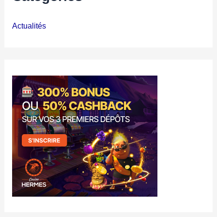
Actualités