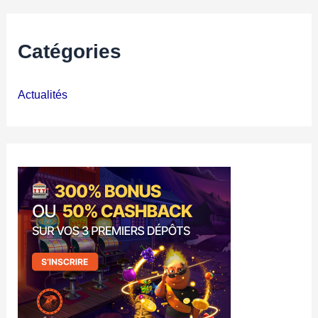
Catégories
Actualités