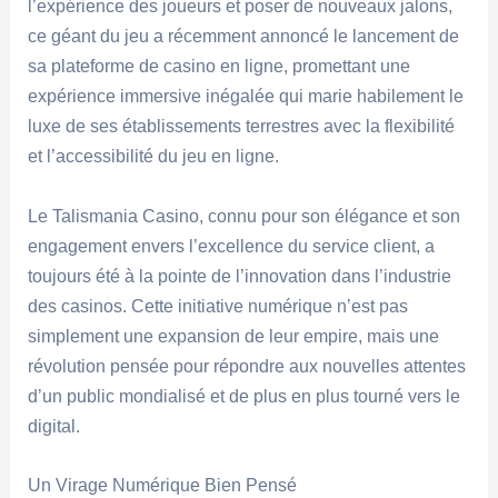
l’expérience des joueurs et poser de nouveaux jalons,
ce géant du jeu a récemment annoncé le lancement de
sa plateforme de casino en ligne, promettant une
expérience immersive inégalée qui marie habilement le
luxe de ses établissements terrestres avec la flexibilité
et l’accessibilité du jeu en ligne.
Le Talismania Casino, connu pour son élégance et son
engagement envers l’excellence du service client, a
toujours été à la pointe de l’innovation dans l’industrie
des casinos. Cette initiative numérique n’est pas
simplement une expansion de leur empire, mais une
révolution pensée pour répondre aux nouvelles attentes
d’un public mondialisé et de plus en plus tourné vers le
digital.
Un Virage Numérique Bien Pensé