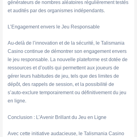
générateurs de nombres aléatoires régulièrement testés
et audités par des organismes indépendants.
L’Engagement envers le Jeu Responsable
Au-delà de l’innovation et de la sécurité, le Talismania
Casino continue de démontrer son engagement envers
le jeu responsable. La nouvelle plateforme est dotée de
ressources et d’outils qui permettent aux joueurs de
gérer leurs habitudes de jeu, tels que des limites de
dépôt, des rappels de session, et la possibilité de
s’auto-exclure temporairement ou définitivement du jeu
en ligne.
Conclusion : L’Avenir Brillant du Jeu en Ligne
Avec cette initiative audacieuse, le Talismania Casino