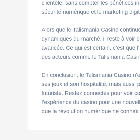
clientèle, sans compter les bénéfices in
sécurité numérique et le marketing digit
Alors que le Talismania Casino continue
dynamiques du marché, il reste à voir c
avancée. Ce qui est certain, c’est que 
des acteurs comme le Talismania Casino 
En conclusion, le Talismania Casino n’e
ses jeux et son hospitalité, mais aussi
futuriste. Restez connectés pour voir c
l’expérience du casino pour une nouvell
que la révolution numérique ne connaît 