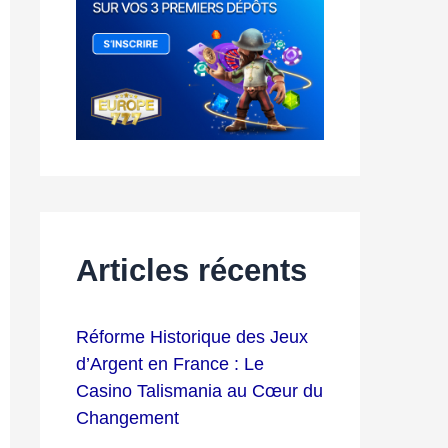
:
Articles récents
Réforme Historique des Jeux
d’Argent en France : Le
Casino Talismania au Cœur du
Changement