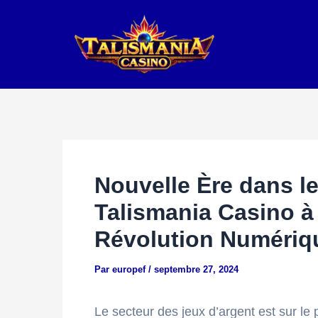
Aller
au
contenu
Nouvelle Ère dans l
Talismania Casino à 
Révolution Numériq
Par
europef
/
septembre 27, 2024
Le secteur des jeux d’argent est sur le