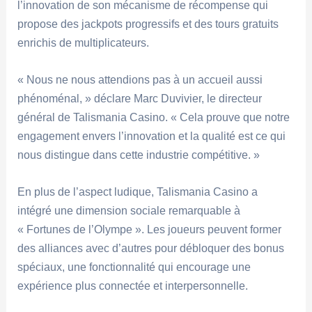
l’innovation de son mécanisme de récompense qui
propose des jackpots progressifs et des tours gratuits
enrichis de multiplicateurs.
« Nous ne nous attendions pas à un accueil aussi
phénoménal, » déclare Marc Duvivier, le directeur
général de Talismania Casino. « Cela prouve que notre
engagement envers l’innovation et la qualité est ce qui
nous distingue dans cette industrie compétitive. »
En plus de l’aspect ludique, Talismania Casino a
intégré une dimension sociale remarquable à
« Fortunes de l’Olympe ». Les joueurs peuvent former
des alliances avec d’autres pour débloquer des bonus
spéciaux, une fonctionnalité qui encourage une
expérience plus connectée et interpersonnelle.