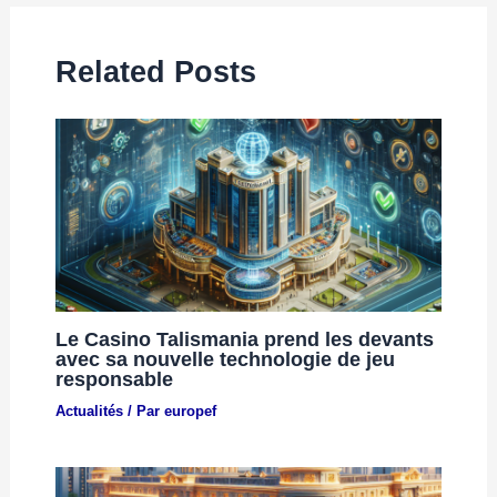
articles
Related Posts
Le Casino Talismania prend les devants
avec sa nouvelle technologie de jeu
responsable
Actualités
/ Par
europef