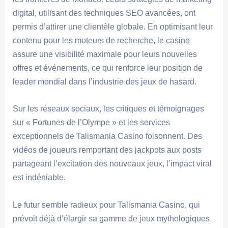
digital, utilisant des techniques SEO avancées, ont
permis d’attirer une clientèle globale. En optimisant leur
contenu pour les moteurs de recherche, le casino
assure une visibilité maximale pour leurs nouvelles
offres et événements, ce qui renforce leur position de
leader mondial dans l’industrie des jeux de hasard.
Sur les réseaux sociaux, les critiques et témoignages
sur « Fortunes de l’Olympe » et les services
exceptionnels de Talismania Casino foisonnent. Des
vidéos de joueurs remportant des jackpots aux posts
partageant l’excitation des nouveaux jeux, l’impact viral
est indéniable.
Le futur semble radieux pour Talismania Casino, qui
prévoit déjà d’élargir sa gamme de jeux mythologiques