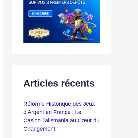
:
Articles récents
Réforme Historique des Jeux
d’Argent en France : Le
Casino Talismania au Cœur du
Changement