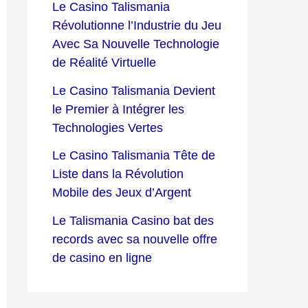
Le Casino Talismania
Révolutionne l’Industrie du Jeu
Avec Sa Nouvelle Technologie
de Réalité Virtuelle
Le Casino Talismania Devient
le Premier à Intégrer les
Technologies Vertes
Le Casino Talismania Tête de
Liste dans la Révolution
Mobile des Jeux d’Argent
Le Talismania Casino bat des
records avec sa nouvelle offre
de casino en ligne