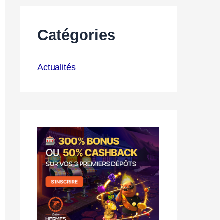
Catégories
Actualités