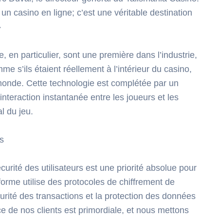
un casino en ligne; c’est une véritable destination
»
, en particulier, sont une première dans l’industrie,
e s’ils étaient réellement à l’intérieur du casino,
 monde. Cette technologie est complétée par un
interaction instantanée entre les joueurs et les
al du jeu.
s
écurité des utilisateurs est une priorité absolue pour
forme utilise des protocoles de chiffrement de
curité des transactions et la protection des données
e de nos clients est primordiale, et nous mettons