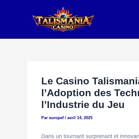
Aller
au
contenu
Le Casino Talismani
l’Adoption des Tech
l’Industrie du Jeu
Par
europef
/
avril 14, 2025
Dans un tournant surprenant et innovant