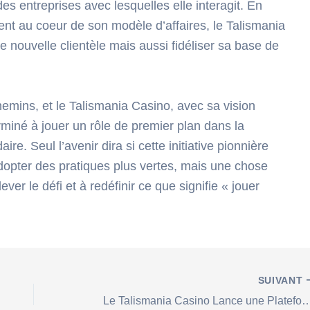
des entreprises avec lesquelles elle interagit. En
ent au coeur de son modèle d’affaires, le Talismania
 nouvelle clientèle mais aussi fidéliser sa base de
emins, et le Talismania Casino, avec sa vision
miné à jouer un rôle de premier plan dans la
ire. Seul l’avenir dira si cette initiative pionnière
adopter des pratiques plus vertes, mais une chose
lever le défi et à redéfinir ce que signifie « jouer
SUIVANT
Le Talismania Casino Lance une Plateforme Révolutionnaire pour