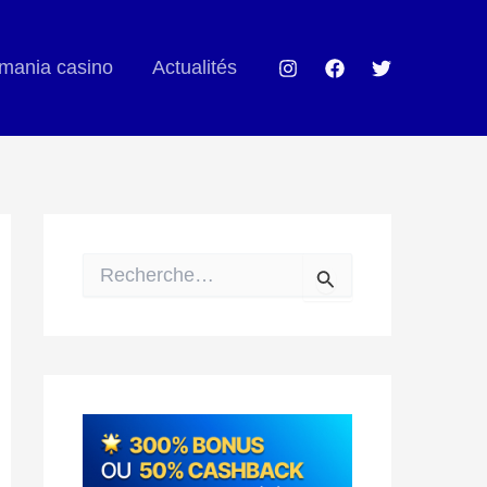
smania casino
Actualités
R
e
c
h
e
r
c
h
e
r