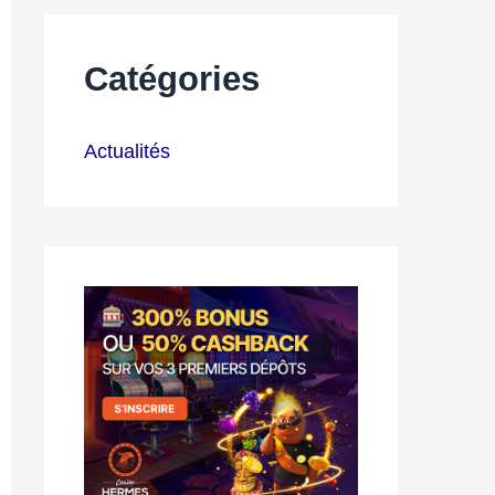
Catégories
Actualités