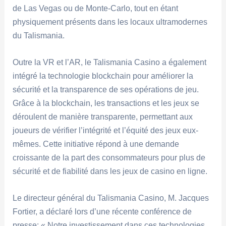
de Las Vegas ou de Monte-Carlo, tout en étant
physiquement présents dans les locaux ultramodernes
du Talismania.
Outre la VR et l’AR, le Talismania Casino a également
intégré la technologie blockchain pour améliorer la
sécurité et la transparence de ses opérations de jeu.
Grâce à la blockchain, les transactions et les jeux se
déroulent de manière transparente, permettant aux
joueurs de vérifier l’intégrité et l’équité des jeux eux-
mêmes. Cette initiative répond à une demande
croissante de la part des consommateurs pour plus de
sécurité et de fiabilité dans les jeux de casino en ligne.
Le directeur général du Talismania Casino, M. Jacques
Fortier, a déclaré lors d’une récente conférence de
presse: « Notre investissement dans ces technologies