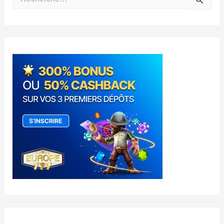
e
c
h
e
r
c
h
e
r
: