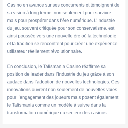
Casino en avance sur ses concurrents et témoignent de
sa vision à long terme, non seulement pour survivre
mais pour prospérer dans l’ère numérique. L’industrie
du jeu, souvent critiquée pour son conservatisme, est
ainsi poussée vers une nouvelle ère où la technologie
et la tradition se rencontrent pour créer une expérience
utilisateur réellement révolutionnaire.
En conclusion, le Talismania Casino réaffirme sa
position de leader dans l’industrie du jeu grâce à son
audace dans l’adoption de nouvelles technologies. Ces
innovations ouvrent non seulement de nouvelles voies
pour l’engagement des joueurs mais posent également
le Talismania comme un modèle à suivre dans la
transformation numérique du secteur des casinos.