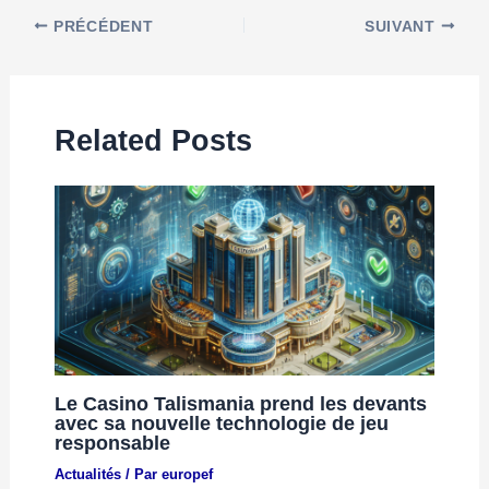
Navigation
PRÉCÉDENT
SUIVANT
des
articles
Related Posts
Le Casino Talismania prend les devants
avec sa nouvelle technologie de jeu
responsable
Actualités
/ Par
europef