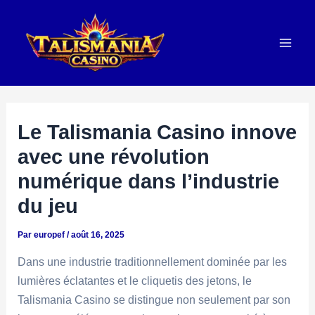
Aller
au
contenu
Mai
Men
Le Talismania Casino innove
avec une révolution
numérique dans l’industrie
du jeu
Par
europef
/
août 16, 2025
Dans une industrie traditionnellement dominée par les
lumières éclatantes et le cliquetis des jetons, le
Talismania Casino se distingue non seulement par son