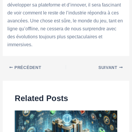
développer sa plateforme et d’innover, il sera fascinant
de voir comment le reste de l’industrie répondra à ces
avancées. Une chose est sûre, le monde du jeu, tant en
ligne qu’offline, ne cessera de nous surprendre avec
des évolutions toujours plus spectaculaires et
immersives.
Navigation
PRÉCÉDENT
SUIVANT
des
articles
Related Posts