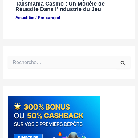
Talismania Casino : Un Modèle de
Réussite Dans l’Industrie du Jeu
Actualités
/ Par
europef
R
e
c
h
e
r
c
h
e
r
: