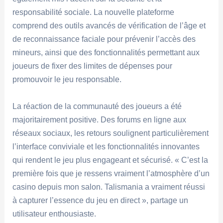
responsabilité sociale. La nouvelle plateforme
comprend des outils avancés de vérification de l’âge et
de reconnaissance faciale pour prévenir l’accès des
mineurs, ainsi que des fonctionnalités permettant aux
joueurs de fixer des limites de dépenses pour
promouvoir le jeu responsable.
La réaction de la communauté des joueurs a été
majoritairement positive. Des forums en ligne aux
réseaux sociaux, les retours soulignent particulièrement
l’interface conviviale et les fonctionnalités innovantes
qui rendent le jeu plus engageant et sécurisé. « C’est la
première fois que je ressens vraiment l’atmosphère d’un
casino depuis mon salon. Talismania a vraiment réussi
à capturer l’essence du jeu en direct », partage un
utilisateur enthousiaste.