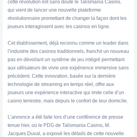
cette révolution est sans doute le Talismania Casino,
qui vient de lancer une nouvelle plateforme
révolutionnaire promettant de changer la façon dont les
joueurs interagissent avec les casinos en ligne.
Cet établissement, déjà reconnu comme un leader dans
l’industrie des casinos traditionnels, franchit un nouveau
pas en dévoilant un système de jeu intégré permettant
aux utilisateurs de vivre une expérience immersive sans
précédent. Cette innovation, basée sur la dernière
technologie de streaming en temps réel, offre aux
joueurs une expérience interactive qui imite celle d’un
casino terrestre, mais depuis le confort de leur domicile.
L’annonce a été faite lors d’une conférence de presse
tenue hier, où le PDG de Talismania Casino, M.
Jacques Duval, a exposé les détails de cette nouvelle