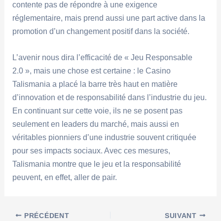
contente pas de répondre à une exigence
réglementaire, mais prend aussi une part active dans la
promotion d’un changement positif dans la société.
L’avenir nous dira l’efficacité de « Jeu Responsable
2.0 », mais une chose est certaine : le Casino
Talismania a placé la barre très haut en matière
d’innovation et de responsabilité dans l’industrie du jeu.
En continuant sur cette voie, ils ne se posent pas
seulement en leaders du marché, mais aussi en
véritables pionniers d’une industrie souvent critiquée
pour ses impacts sociaux. Avec ces mesures,
Talismania montre que le jeu et la responsabilité
peuvent, en effet, aller de pair.
Navigation
PRÉCÉDENT
SUIVANT