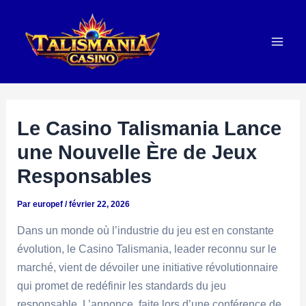
Aller
au
contenu
Mai
Men
Le Casino Talismania Lance
une Nouvelle Ère de Jeux
Responsables
Par
europef
/
février 22, 2026
Dans un monde où l’industrie du jeu est en constante
évolution, le Casino Talismania, leader reconnu sur le
marché, vient de dévoiler une initiative révolutionnaire
qui promet de redéfinir les standards du jeu
responsable. L’annonce, faite lors d’une conférence de