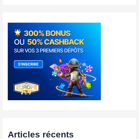
h
e
r
c
h
e
r
:
Articles récents