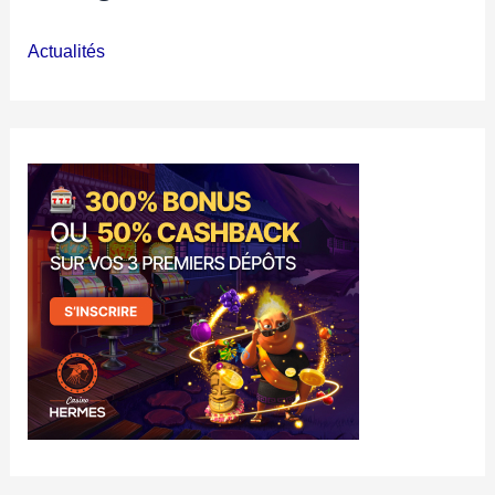
Actualités