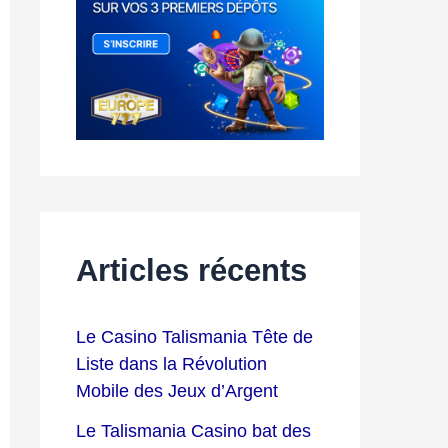
:
Articles récents
Le Casino Talismania Tête de
Liste dans la Révolution
Mobile des Jeux d’Argent
Le Talismania Casino bat des