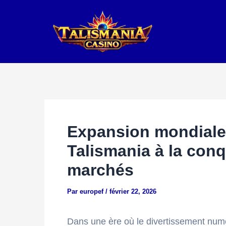
Aller
au
contenu
Expansion mondiale 
Talismania à la con
marchés
Par
europef
/
février 22, 2026
Dans une ère où le divertissement numé