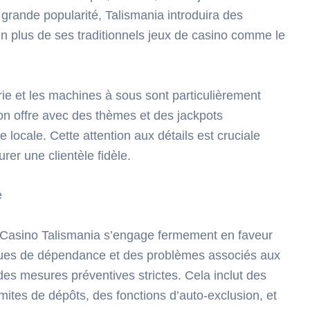
e grande popularité, Talismania introduira des
n plus de ses traditionnels jeux de casino comme le
rie et les machines à sous sont particulièrement
son offre avec des thèmes et des jackpots
 locale. Cette attention aux détails est cruciale
urer une clientèle fidèle.
e
 Casino Talismania s’engage fermement en faveur
ques de dépendance et des problèmes associés aux
des mesures préventives strictes. Cela inclut des
imites de dépôts, des fonctions d’auto-exclusion, et