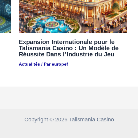
Expansion Internationale pour le
Talismania Casino : Un Modèle de
Réussite Dans l’Industrie du Jeu
Actualités
/ Par
europef
Copyright © 2026 Talismania Casino