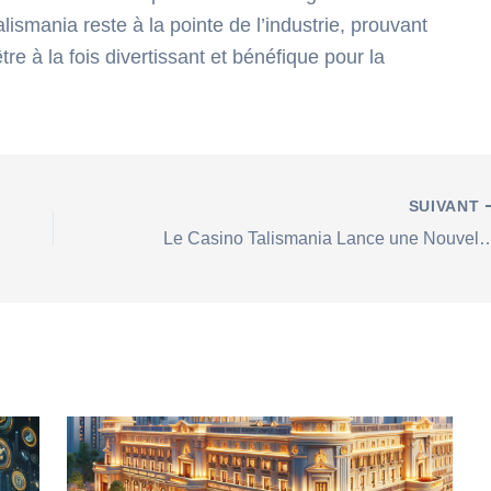
smania reste à la pointe de l’industrie, prouvant
être à la fois divertissant et bénéfique pour la
SUIVANT
Le Casino Talismania Lance une Nouvelle Ère d