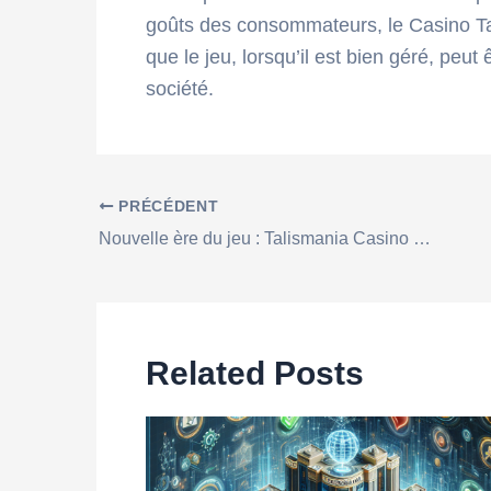
goûts des consommateurs, le Casino Tali
que le jeu, lorsqu’il est bien géré, peut 
société.
Navigation
PRÉCÉDENT
Nouvelle ère du jeu : Talismania Casino à la pointe de l’innovation avec sa technologie de réalité augmentée
des
articles
Related Posts