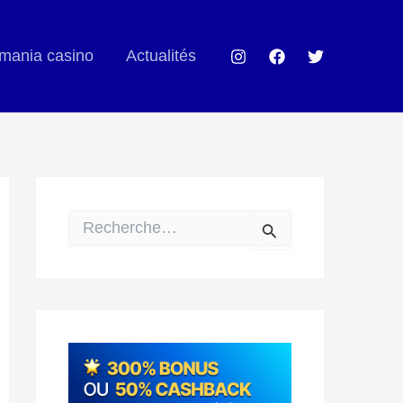
smania casino
Actualités
R
e
c
h
e
r
c
h
e
r