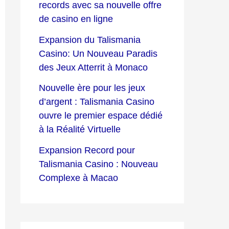
records avec sa nouvelle offre
de casino en ligne
Expansion du Talismania
Casino: Un Nouveau Paradis
des Jeux Atterrit à Monaco
Nouvelle ère pour les jeux
d’argent : Talismania Casino
ouvre le premier espace dédié
à la Réalité Virtuelle
Expansion Record pour
Talismania Casino : Nouveau
Complexe à Macao