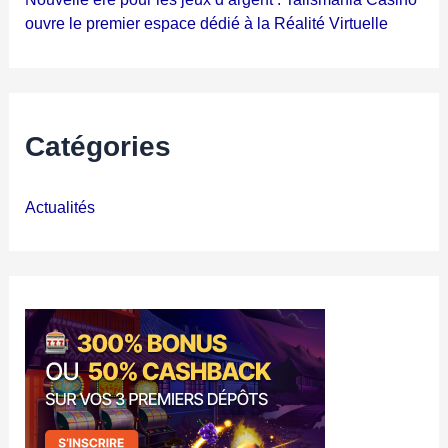
ouvre le premier espace dédié à la Réalité Virtuelle
Catégories
Actualités