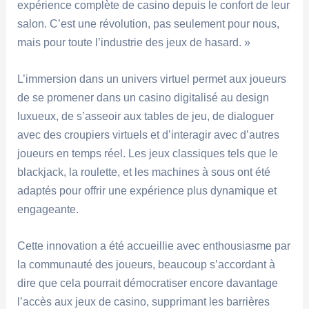
expérience complète de casino depuis le confort de leur
salon. C’est une révolution, pas seulement pour nous,
mais pour toute l’industrie des jeux de hasard. »
L’immersion dans un univers virtuel permet aux joueurs
de se promener dans un casino digitalisé au design
luxueux, de s’asseoir aux tables de jeu, de dialoguer
avec des croupiers virtuels et d’interagir avec d’autres
joueurs en temps réel. Les jeux classiques tels que le
blackjack, la roulette, et les machines à sous ont été
adaptés pour offrir une expérience plus dynamique et
engageante.
Cette innovation a été accueillie avec enthousiasme par
la communauté des joueurs, beaucoup s’accordant à
dire que cela pourrait démocratiser encore davantage
l’accès aux jeux de casino, supprimant les barrières