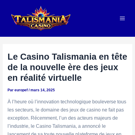
Aller
au
contenu
Mai
Men
Le Casino Talismania en tête
de la nouvelle ère des jeux
en réalité virtuelle
Par
europef
/
mars 14, 2025
À l’heure où l’innovation technologique bouleverse tous
les secteurs, le domaine des jeux de casino ne fait pas
exception. Récemment, l’un des acteurs majeurs de
l’industrie, le Casino Talismania, a annoncé le
lancement de sa toute nouvelle plateforme de jeux en