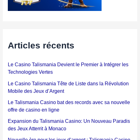
Articles récents
Le Casino Talismania Devient le Premier à Intégrer les
Technologies Vertes
Le Casino Talismania Tête de Liste dans la Révolution
Mobile des Jeux d’Argent
Le Talismania Casino bat des records avec sa nouvelle
offre de casino en ligne
Expansion du Talismania Casino: Un Nouveau Paradis
des Jeux Atterrit à Monaco
Nouvelle ère pour les jeux d’argent : Talismania Casino