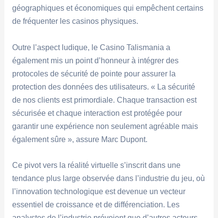
géographiques et économiques qui empêchent certains
de fréquenter les casinos physiques.
Outre l’aspect ludique, le Casino Talismania a
également mis un point d’honneur à intégrer des
protocoles de sécurité de pointe pour assurer la
protection des données des utilisateurs. « La sécurité
de nos clients est primordiale. Chaque transaction est
sécurisée et chaque interaction est protégée pour
garantir une expérience non seulement agréable mais
également sûre », assure Marc Dupont.
Ce pivot vers la réalité virtuelle s’inscrit dans une
tendance plus large observée dans l’industrie du jeu, où
l’innovation technologique est devenue un vecteur
essentiel de croissance et de différenciation. Les
analystes de l’industrie prévoient que d’autres acteurs