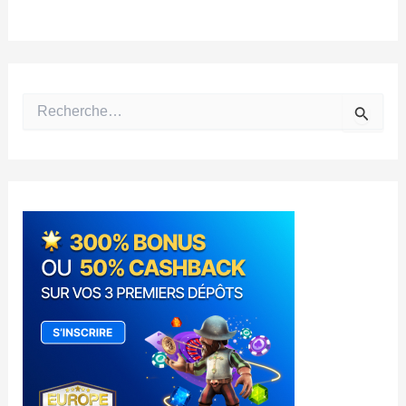
R
e
c
h
e
r
c
h
e
r
: