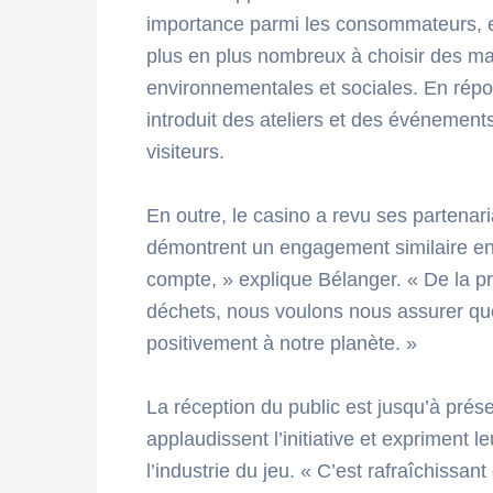
importance parmi les consommateurs, en 
plus en plus nombreux à choisir des mar
environnementales et sociales. En rép
introduit des ateliers et des événement
visiteurs.
En outre, le casino a revu ses partenari
démontrent un engagement similaire env
compte, » explique Bélanger. « De la p
déchets, nous voulons nous assurer qu
positivement à notre planète. »
La réception du public est jusqu’à prés
applaudissent l’initiative et expriment 
l’industrie du jeu. « C’est rafraîchissan