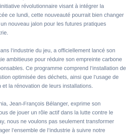
itiative révolutionnaire visant à intégrer la
cée ce lundi, cette nouveauté pourrait bien changer
 un nouveau jalon pour les futures pratiques
rie.
s l’industrie du jeu, a officiellement lancé son
ie ambitieuse pour réduire son empreinte carbone
ponsables. Ce programme comprend l’installation de
stion optimisée des déchets, ainsi que l’usage de
et la rénovation de leurs installations.
nia, Jean-François Bélanger, exprime son
us de jouer un rôle actif dans la lutte contre le
y, nous ne voulons pas seulement transformer
ger l’ensemble de l’industrie à suivre notre