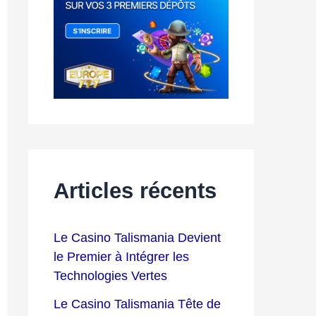
:
Articles récents
Le Casino Talismania Devient
le Premier à Intégrer les
Technologies Vertes
Le Casino Talismania Tête de