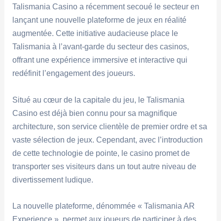
Talismania Casino a récemment secoué le secteur en
lançant une nouvelle plateforme de jeux en réalité
augmentée. Cette initiative audacieuse place le
Talismania à l’avant-garde du secteur des casinos,
offrant une expérience immersive et interactive qui
redéfinit l’engagement des joueurs.
Situé au cœur de la capitale du jeu, le Talismania
Casino est déjà bien connu pour sa magnifique
architecture, son service clientèle de premier ordre et sa
vaste sélection de jeux. Cependant, avec l’introduction
de cette technologie de pointe, le casino promet de
transporter ses visiteurs dans un tout autre niveau de
divertissement ludique.
La nouvelle plateforme, dénommée « Talismania AR
Experience », permet aux joueurs de participer à des