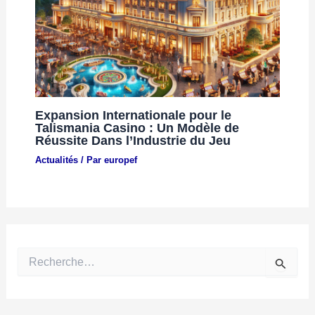
Expansion Internationale pour le
Talismania Casino : Un Modèle de
Réussite Dans l’Industrie du Jeu
Actualités
/ Par
europef
R
e
c
h
e