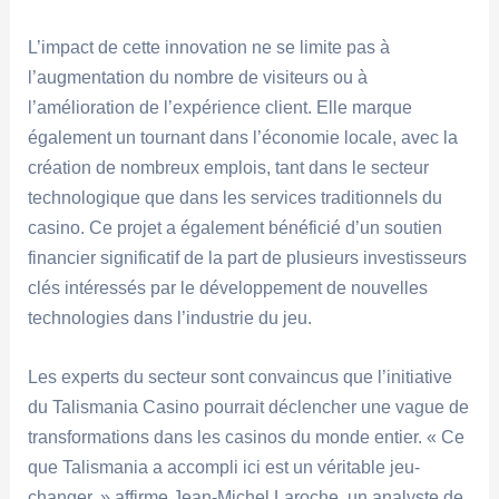
L’impact de cette innovation ne se limite pas à
l’augmentation du nombre de visiteurs ou à
l’amélioration de l’expérience client. Elle marque
également un tournant dans l’économie locale, avec la
création de nombreux emplois, tant dans le secteur
technologique que dans les services traditionnels du
casino. Ce projet a également bénéficié d’un soutien
financier significatif de la part de plusieurs investisseurs
clés intéressés par le développement de nouvelles
technologies dans l’industrie du jeu.
Les experts du secteur sont convaincus que l’initiative
du Talismania Casino pourrait déclencher une vague de
transformations dans les casinos du monde entier. « Ce
que Talismania a accompli ici est un véritable jeu-
changer, » affirme Jean-Michel Laroche, un analyste de