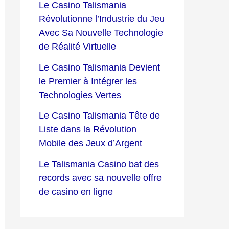
Le Casino Talismania
Révolutionne l’Industrie du Jeu
Avec Sa Nouvelle Technologie
de Réalité Virtuelle
Le Casino Talismania Devient
le Premier à Intégrer les
Technologies Vertes
Le Casino Talismania Tête de
Liste dans la Révolution
Mobile des Jeux d’Argent
Le Talismania Casino bat des
records avec sa nouvelle offre
de casino en ligne