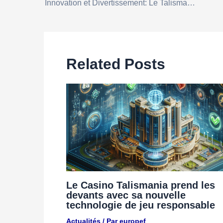
Innovation et Divertissement: Le Talismania Casino Lance Sa Nouvelle Plateforme de Jeux en Réalité Augmentée
des
articles
Related Posts
Le Casino Talismania prend les
devants avec sa nouvelle
technologie de jeu responsable
Actualités
/ Par
europef