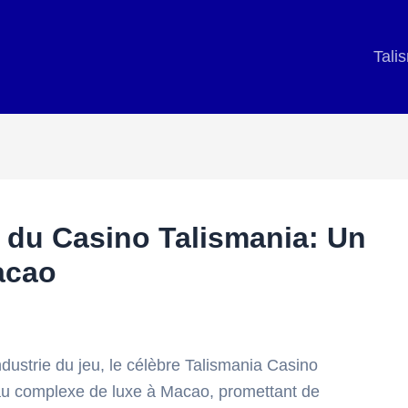
Tali
 du Casino Talismania: Un
acao
ndustrie du jeu, le célèbre Talismania Casino
au complexe de luxe à Macao, promettant de