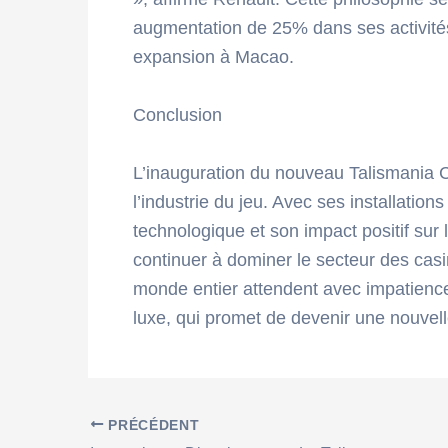
augmentation de 25% dans ses activités
expansion à Macao.
Conclusion
L’inauguration du nouveau Talismania
l’industrie du jeu. Avec ses installati
technologique et son impact positif sur 
continuer à dominer le secteur des cas
monde entier attendent avec impatience
luxe, qui promet de devenir une nouvel
Navigation
PRÉCÉDENT