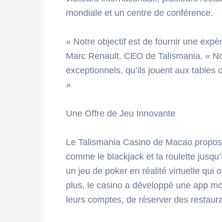
mondiale et un centre de conférence.
« Notre objectif est de fournir une expé
Marc Renault, CEO de Talismania. « No
exceptionnels, qu’ils jouent aux tables 
»
Une Offre de Jeu Innovante
Le Talismania Casino de Macao proposer
comme le blackjack et la roulette jusqu
un jeu de poker en réalité virtuelle qu
plus, le casino a développé une app mob
leurs comptes, de réserver des restaur