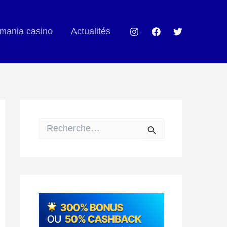
smania casino
Actualités
R
e
c
h
e
r
c
h
e
r