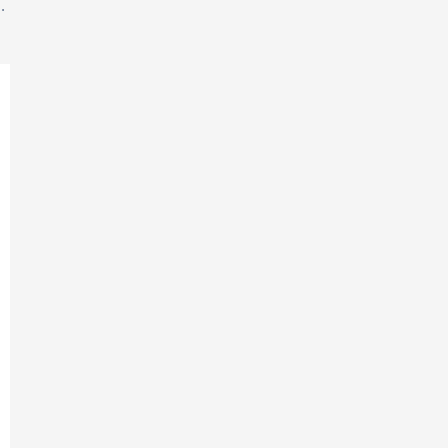
une Innovation Révolutionnaire