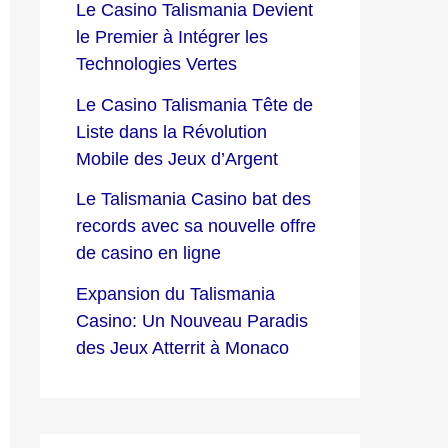
Le Casino Talismania Devient
le Premier à Intégrer les
Technologies Vertes
Le Casino Talismania Tête de
Liste dans la Révolution
Mobile des Jeux d’Argent
Le Talismania Casino bat des
records avec sa nouvelle offre
de casino en ligne
Expansion du Talismania
Casino: Un Nouveau Paradis
des Jeux Atterrit à Monaco