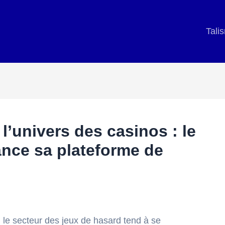
Tali
l’univers des casinos : le
ance sa plateforme de
 le secteur des jeux de hasard tend à se