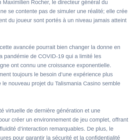
n Maximilien Rocher, le directeur général du
ne se contente pas de simuler une réalité; elle crée
ent du joueur sont portés à un niveau jamais atteint
e cette avancée pourrait bien changer la donne en
la pandémie de COVID-19 qui a limité les
ligne ont connu une croissance exponentielle.
ent toujours le besoin d’une expérience plus
e le nouveau projet du Talismania Casino semble
é virtuelle de dernière génération et une
our créer un environnement de jeu complet, offrant
luidité d’interaction remarquables. De plus, le
es pour garantir la sécurité et la confidentialité