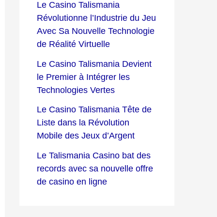
Le Casino Talismania
Révolutionne l’Industrie du Jeu
Avec Sa Nouvelle Technologie
de Réalité Virtuelle
Le Casino Talismania Devient
le Premier à Intégrer les
Technologies Vertes
Le Casino Talismania Tête de
Liste dans la Révolution
Mobile des Jeux d’Argent
Le Talismania Casino bat des
records avec sa nouvelle offre
de casino en ligne