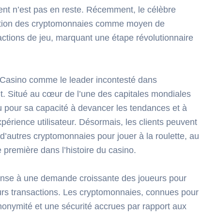
gent n’est pas en reste. Récemment, le célèbre
uction des cryptomonnaies comme moyen de
actions de jeu, marquant une étape révolutionnaire
 Casino comme le leader incontesté dans
nt. Situé au cœur de l’une des capitales mondiales
u pour sa capacité à devancer les tendances et à
périence utilisateur. Désormais, les clients peuvent
 d’autres cryptomonnaies pour jouer à la roulette, au
première dans l’histoire du casino.
ponse à une demande croissante des joueurs pour
 leurs transactions. Les cryptomonnaies, connues pour
anonymité et une sécurité accrues par rapport aux