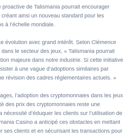
 proactive de Talismania pourrait encourager
, créant ainsi un nouveau standard pour les
s à l’échelle mondiale.
tte évolution avec grand intérêt. Selon Clémence
 dans le secteur des jeux, « Talismania pourrait
ion majeure dans notre industrie. Si cette initiative
sister à une vague d’adoptions similaires par
une révision des cadres réglementaires actuels. »
ges, l’adoption des cryptomonnaies dans les jeux
lité des prix des cryptomonnaies reste une
écessité d’éduquer les clients sur l’utilisation de
smania Casino a anticipé ces obstacles en mettant
 ses clients et en sécurisant les transactions pour