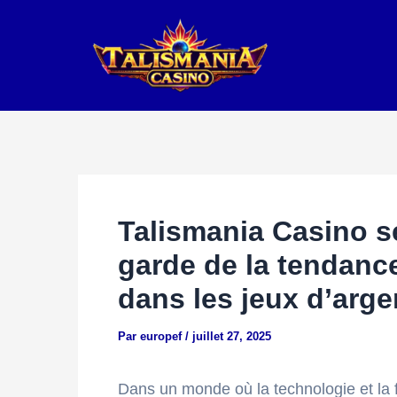
Aller
au
contenu
Talismania Casino se
garde de la tendan
dans les jeux d’arge
Par
europef
/
juillet 27, 2025
Dans un monde où la technologie et la 