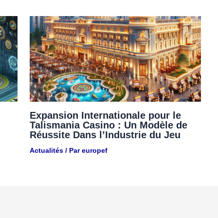
Expansion Internationale pour le
Talismania Casino : Un Modèle de
Réussite Dans l’Industrie du Jeu
Actualités
/ Par
europef