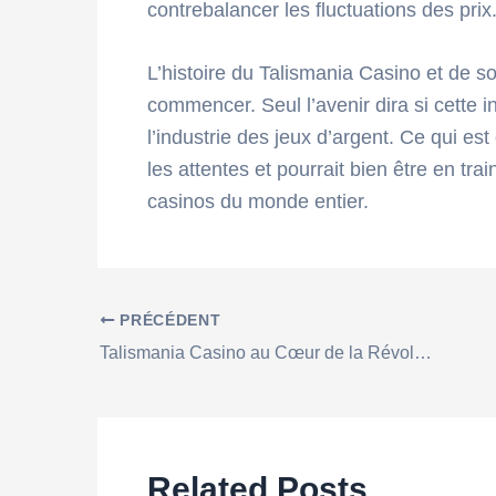
contrebalancer les fluctuations des prix
L’histoire du Talismania Casino et de 
commencer. Seul l’avenir dira si cette i
l’industrie des jeux d’argent. Ce qui est
les attentes et pourrait bien être en tr
casinos du monde entier.
Navigation
PRÉCÉDENT
Talismania Casino au Cœur de la Révolution des Jeux Responsables
des
articles
Related Posts