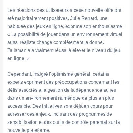
Les réactions des utilisateurs à cette nouvelle offre ont
été majoritairement positives. Julie Renard, une
habituée des jeux en ligne, exprime son enthousiasme :
« La possibilité de jouer dans un environnement virtuel
aussi réaliste change complètement la donne.
Talismania a vraiment réussi à élever le niveau du jeu
en ligne. »
Cependant, malgré l’optimisme général, certains
experts expriment des préoccupations concernant les
défis associés à la gestion de la dépendance au jeu
dans un environnement numérique de plus en plus
accessible. Des initiatives sont déjà en cours pour
adresser ces enjeux, incluant des programmes de
sensibilisation et des outils de contrôle parental sur la
nouvelle plateforme.