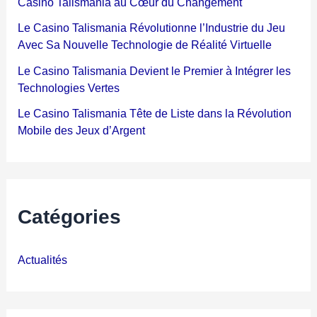
Casino Talismania au Cœur du Changement
Le Casino Talismania Révolutionne l’Industrie du Jeu
Avec Sa Nouvelle Technologie de Réalité Virtuelle
Le Casino Talismania Devient le Premier à Intégrer les
Technologies Vertes
Le Casino Talismania Tête de Liste dans la Révolution
Mobile des Jeux d’Argent
Catégories
Actualités