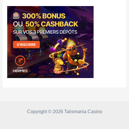
Copyright © 2026 Talismania Casino