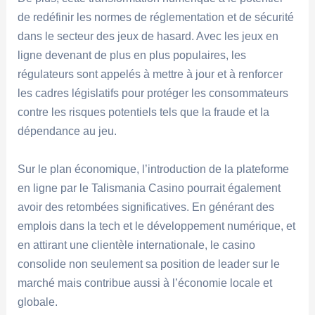
de redéfinir les normes de réglementation et de sécurité
dans le secteur des jeux de hasard. Avec les jeux en
ligne devenant de plus en plus populaires, les
régulateurs sont appelés à mettre à jour et à renforcer
les cadres législatifs pour protéger les consommateurs
contre les risques potentiels tels que la fraude et la
dépendance au jeu.
Sur le plan économique, l’introduction de la plateforme
en ligne par le Talismania Casino pourrait également
avoir des retombées significatives. En générant des
emplois dans la tech et le développement numérique, et
en attirant une clientèle internationale, le casino
consolide non seulement sa position de leader sur le
marché mais contribue aussi à l’économie locale et
globale.