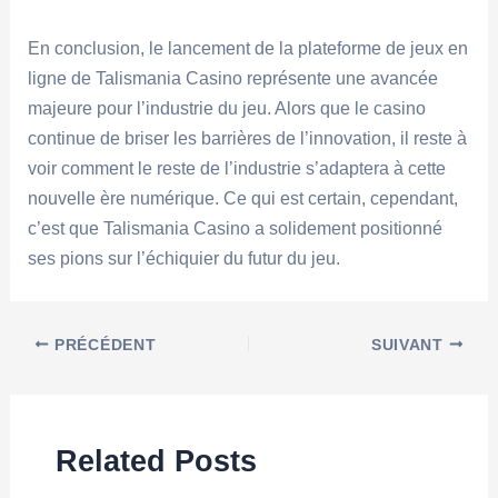
En conclusion, le lancement de la plateforme de jeux en
ligne de Talismania Casino représente une avancée
majeure pour l’industrie du jeu. Alors que le casino
continue de briser les barrières de l’innovation, il reste à
voir comment le reste de l’industrie s’adaptera à cette
nouvelle ère numérique. Ce qui est certain, cependant,
c’est que Talismania Casino a solidement positionné
ses pions sur l’échiquier du futur du jeu.
Navigation
PRÉCÉDENT
SUIVANT
des
articles
Related Posts