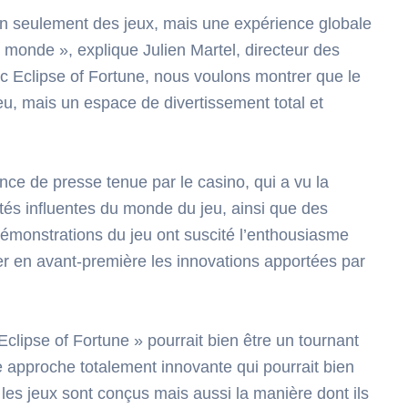
non seulement des jeux, mais une expérience globale
e monde », explique Julien Martel, directeur des
c Eclipse of Fortune, nous voulons montrer que le
eu, mais un espace de divertissement total et
nce de presse tenue par le casino, qui a vu la
tés influentes du monde du jeu, ainsi que des
émonstrations du jeu ont suscité l’enthousiasme
er en avant-première les innovations apportées par
Eclipse of Fortune » pourrait bien être un tournant
ne approche totalement innovante qui pourrait bien
les jeux sont conçus mais aussi la manière dont ils