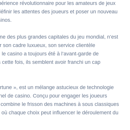
périence révolutionnaire pour les amateurs de jeux
définir les attentes des joueurs et poser un nouveau
sinos.
ne des plus grandes capitales du jeu mondial, n’est
r son cadre luxueux, son service clientèle
 le casino a toujours été à l’avant-garde de
s cette fois, ils semblent avoir franchi un cap
ortune », est un mélange astucieux de technologie
nnel de casino. Conçu pour engager les joueurs
 combine le frisson des machines à sous classiques
, où chaque choix peut influencer le déroulement du