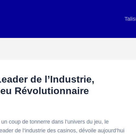
Tali
eader de l’Industrie,
eu Révolutionnaire
 coup de tonnerre dans l’univers du jeu, le
der de l’industrie des casinos, dévoile aujourd’hui