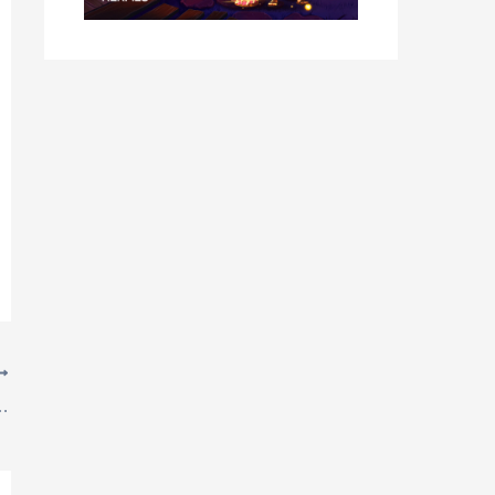
e un Projet Révolutionnaire de Réalité Virtuelle