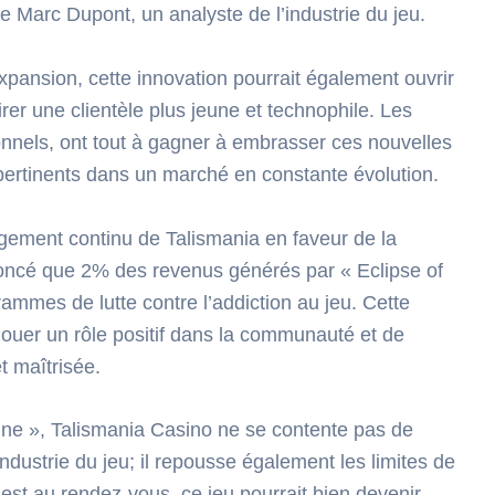
 Marc Dupont, un analyste de l’industrie du jeu.
xpansion, cette innovation pourrait également ouvrir
rer une clientèle plus jeune et technophile. Les
nnels, ont tout à gagner à embrasser ces nouvelles
 pertinents dans un marché en constante évolution.
gagement continu de Talismania en faveur de la
noncé que 2% des revenus générés par « Eclipse of
ammes de lutte contre l’addiction au jeu. Cette
ouer un rôle positif dans la communauté et de
t maîtrisée.
tune », Talismania Casino ne se contente pas de
industrie du jeu; il repousse également les limites de
s est au rendez-vous, ce jeu pourrait bien devenir