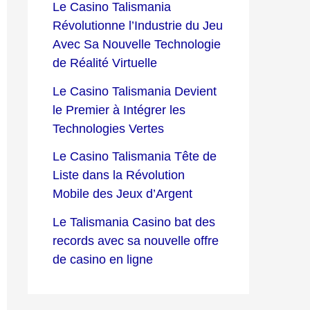
Le Casino Talismania
Révolutionne l’Industrie du Jeu
Avec Sa Nouvelle Technologie
de Réalité Virtuelle
Le Casino Talismania Devient
le Premier à Intégrer les
Technologies Vertes
Le Casino Talismania Tête de
Liste dans la Révolution
Mobile des Jeux d’Argent
Le Talismania Casino bat des
records avec sa nouvelle offre
de casino en ligne