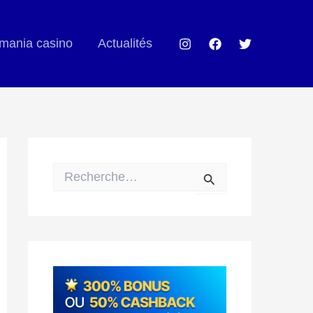
smania casino
Actualités
R
e
c
h
e
r
c
h
e
r