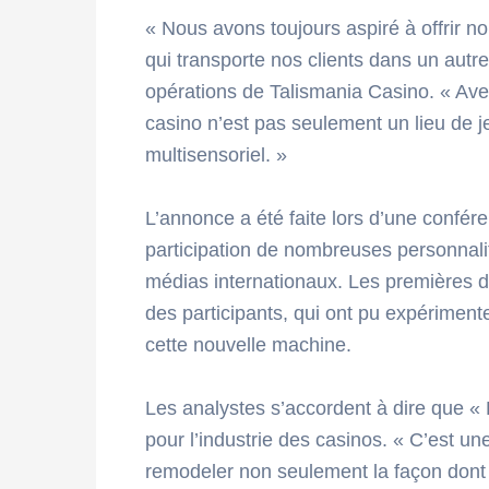
« Nous avons toujours aspiré à offrir 
qui transporte nos clients dans un autr
opérations de Talismania Casino. « Ave
casino n’est pas seulement un lieu de j
multisensoriel. »
L’annonce a été faite lors d’une confére
participation de nombreuses personnali
médias internationaux. Les premières d
des participants, qui ont pu expériment
cette nouvelle machine.
Les analystes s’accordent à dire que « 
pour l’industrie des casinos. « C’est u
remodeler non seulement la façon dont 