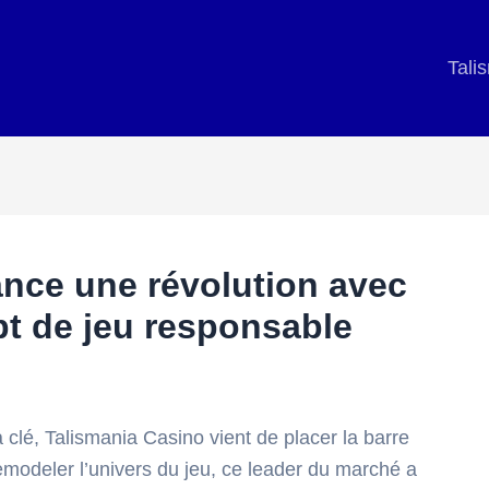
Tali
ance une révolution avec
t de jeu responsable
a clé, Talismania Casino vient de placer la barre
emodeler l’univers du jeu, ce leader du marché a