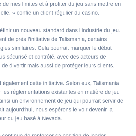
de mes limites et à profiter du jeu sans mettre en
le, » confie un client régulier du casino.
finir un nouveau standard dans l’industrie du jeu.
 de près l’initiative de Talismania, certains
ies similaires. Cela pourrait marquer le début
us sécurisé et contrôlé, avec des acteurs de
 de divertir mais aussi de protéger leurs clients.
 également cette initiative. Selon eux, Talismania
 les réglementations existantes en matière de jeu
insi un environnement de jeu qui pourrait servir de
it aujourd’hui, nous espérons le voir devenir la
ur du jeu basé à Nevada.
ontinue de renforcer sa position de leader