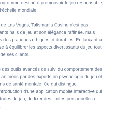
ogramme destiné à promouvoir le jeu responsable,
à l’échelle mondiale.
e de Las Vegas, Talismania Casino n’est pas
ts halls de jeu et son élégance raffinée, mais
des pratiques éthiques et durables. En lançant ce
 à équilibrer les aspects divertissants du jeu tout
 de ses clients.
e des outils avancés de suivi du comportement des
n animées par des experts en psychologie du jeu et
ons de santé mentale. Ce qui distingue
ntroduction d’une application mobile interactive qui
udes de jeu, de fixer des limites personnelles et
.