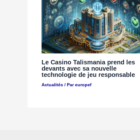
Le Casino Talismania prend les
devants avec sa nouvelle
technologie de jeu responsable
Actualités
/ Par
europef