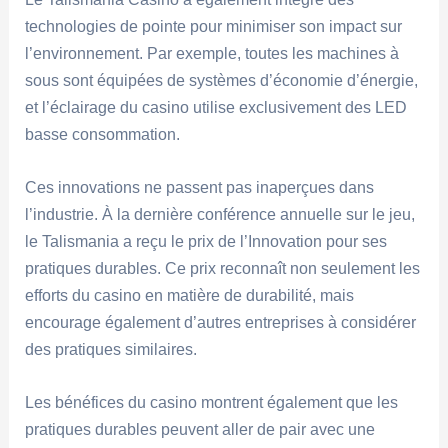
technologies de pointe pour minimiser son impact sur
l’environnement. Par exemple, toutes les machines à
sous sont équipées de systèmes d’économie d’énergie,
et l’éclairage du casino utilise exclusivement des LED
basse consommation.
Ces innovations ne passent pas inaperçues dans
l’industrie. À la dernière conférence annuelle sur le jeu,
le Talismania a reçu le prix de l’Innovation pour ses
pratiques durables. Ce prix reconnaît non seulement les
efforts du casino en matière de durabilité, mais
encourage également d’autres entreprises à considérer
des pratiques similaires.
Les bénéfices du casino montrent également que les
pratiques durables peuvent aller de pair avec une