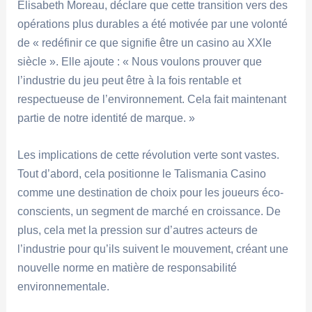
Élisabeth Moreau, déclare que cette transition vers des
opérations plus durables a été motivée par une volonté
de « redéfinir ce que signifie être un casino au XXIe
siècle ». Elle ajoute : « Nous voulons prouver que
l’industrie du jeu peut être à la fois rentable et
respectueuse de l’environnement. Cela fait maintenant
partie de notre identité de marque. »
Les implications de cette révolution verte sont vastes.
Tout d’abord, cela positionne le Talismania Casino
comme une destination de choix pour les joueurs éco-
conscients, un segment de marché en croissance. De
plus, cela met la pression sur d’autres acteurs de
l’industrie pour qu’ils suivent le mouvement, créant une
nouvelle norme en matière de responsabilité
environnementale.