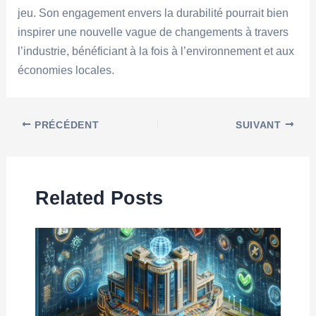
jeu. Son engagement envers la durabilité pourrait bien
inspirer une nouvelle vague de changements à travers
l’industrie, bénéficiant à la fois à l’environnement et aux
économies locales.
Navigation
PRÉCÉDENT
SUIVANT
des
articles
Related Posts