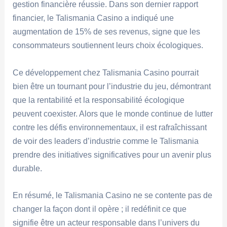
gestion financière réussie. Dans son dernier rapport
financier, le Talismania Casino a indiqué une
augmentation de 15% de ses revenus, signe que les
consommateurs soutiennent leurs choix écologiques.
Ce développement chez Talismania Casino pourrait
bien être un tournant pour l’industrie du jeu, démontrant
que la rentabilité et la responsabilité écologique
peuvent coexister. Alors que le monde continue de lutter
contre les défis environnementaux, il est rafraîchissant
de voir des leaders d’industrie comme le Talismania
prendre des initiatives significatives pour un avenir plus
durable.
En résumé, le Talismania Casino ne se contente pas de
changer la façon dont il opère ; il redéfinit ce que
signifie être un acteur responsable dans l’univers du