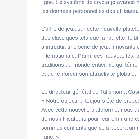
ligne. Le système de cryptage avancé mi
les données personnelles des utilisateu
L’offre de jeux sur cette nouvelle plat
des classiques tels que la roulette, le
a introduit une série de jeux innovants c
internationale. Parmi ces nouveautés, o
traditions du monde entier, ce qui témoi
et de renforcer son attractivité globale.
Le directeur général de Talismania Ca
« Notre objectif a toujours été de prop
Avec cette nouvelle plateforme, nous av
de nos utilisateurs pour leur offrir une
sommes confiants que cela posera un no
ligne. »