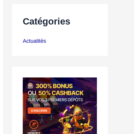
Catégories
Actualités