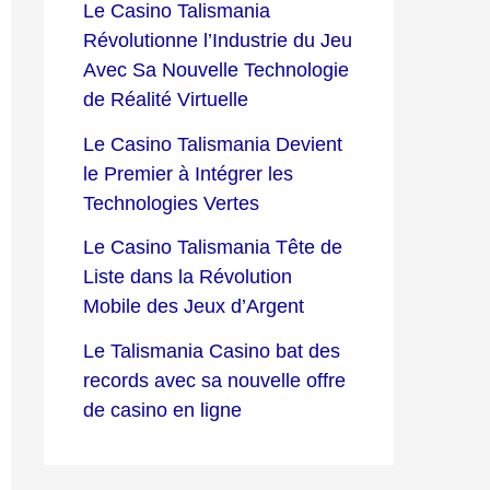
Le Casino Talismania
Révolutionne l’Industrie du Jeu
Avec Sa Nouvelle Technologie
de Réalité Virtuelle
Le Casino Talismania Devient
le Premier à Intégrer les
Technologies Vertes
Le Casino Talismania Tête de
Liste dans la Révolution
Mobile des Jeux d’Argent
Le Talismania Casino bat des
records avec sa nouvelle offre
de casino en ligne