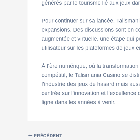
générés par le tourisme lié aux jeux dan
Pour continuer sur sa lancée, Talismani
expansions. Des discussions sont en cou
augmentée et virtuelle, une étape qui p
utilisateur sur les plateformes de jeux e
À l’ère numérique, où la transformation 
compétitif, le Talismania Casino se d
l’industrie des jeux de hasard mais a
centrée sur l’innovation et l’excellence 
ligne dans les années à venir.
Navigation
PRÉCÉDENT