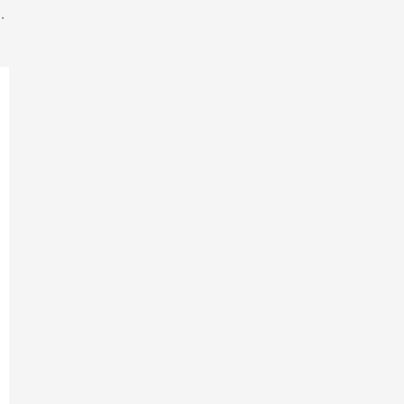
ure dans l’Industrie des Jeux d’Argent