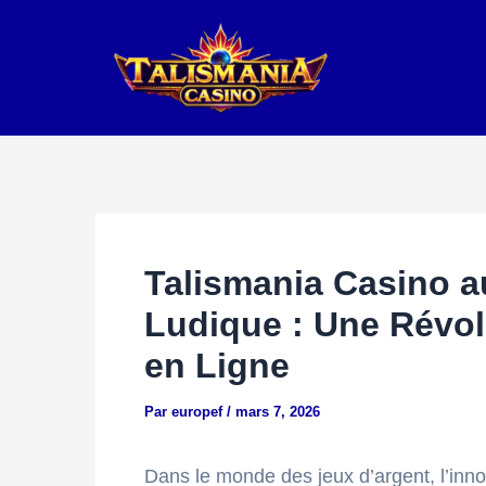
Aller
au
contenu
Talismania Casino 
Ludique : Une Révol
en Ligne
Par
europef
/
mars 7, 2026
Dans le monde des jeux d’argent, l’inno