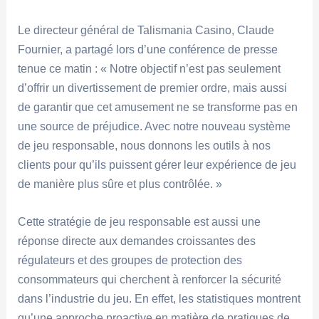
Le directeur général de Talismania Casino, Claude
Fournier, a partagé lors d’une conférence de presse
tenue ce matin : « Notre objectif n’est pas seulement
d’offrir un divertissement de premier ordre, mais aussi
de garantir que cet amusement ne se transforme pas en
une source de préjudice. Avec notre nouveau système
de jeu responsable, nous donnons les outils à nos
clients pour qu’ils puissent gérer leur expérience de jeu
de manière plus sûre et plus contrôlée. »
Cette stratégie de jeu responsable est aussi une
réponse directe aux demandes croissantes des
régulateurs et des groupes de protection des
consommateurs qui cherchent à renforcer la sécurité
dans l’industrie du jeu. En effet, les statistiques montrent
qu’une approche proactive en matière de pratiques de