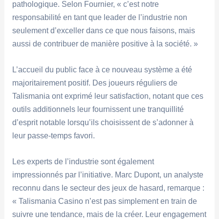
pathologique. Selon Fournier, « c’est notre
responsabilité en tant que leader de l’industrie non
seulement d’exceller dans ce que nous faisons, mais
aussi de contribuer de manière positive à la société. »
L’accueil du public face à ce nouveau système a été
majoritairement positif. Des joueurs réguliers de
Talismania ont exprimé leur satisfaction, notant que ces
outils additionnels leur fournissent une tranquillité
d’esprit notable lorsqu’ils choisissent de s’adonner à
leur passe-temps favori.
Les experts de l’industrie sont également
impressionnés par l’initiative. Marc Dupont, un analyste
reconnu dans le secteur des jeux de hasard, remarque :
« Talismania Casino n’est pas simplement en train de
suivre une tendance, mais de la créer. Leur engagement