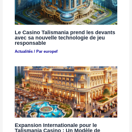
Le Casino Talismania prend les devants
avec sa nouvelle technologie de jeu
responsable
Actualités
/ Par
europef
Expansion Internationale pour le
Talismania Casino : Un Modèle de