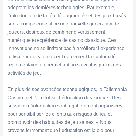
adoptant les dernières technologies. Par exemple,
l’introduction de la réalité augmentée et des jeux basés
sur la compétence attire une nouvelle génération de
joueurs, désireux de combiner divertissement
numérique et expérience de casino classique. Ces
innovations ne se limitent pas à améliorer l’expérience
utilisateur mais renforcent également la conformité
réglementaire, en permettant un suivi plus précis des
activités de jeu.
En plus de ses avancées technologiques, le Talismania
Casino met l’accent sur l’éducation des joueurs. Des
sessions d’information sont régulièrement organisées
pour sensibiliser les clients aux risques du jeu et
promouvoir des habitudes de jeu saines. « Nous
croyons fermement que l’éducation est la clé pour