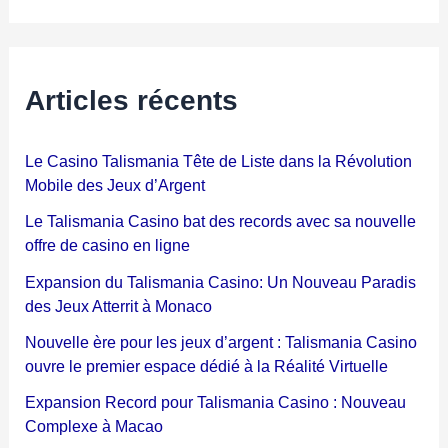
Articles récents
Le Casino Talismania Tête de Liste dans la Révolution
Mobile des Jeux d’Argent
Le Talismania Casino bat des records avec sa nouvelle
offre de casino en ligne
Expansion du Talismania Casino: Un Nouveau Paradis
des Jeux Atterrit à Monaco
Nouvelle ère pour les jeux d’argent : Talismania Casino
ouvre le premier espace dédié à la Réalité Virtuelle
Expansion Record pour Talismania Casino : Nouveau
Complexe à Macao