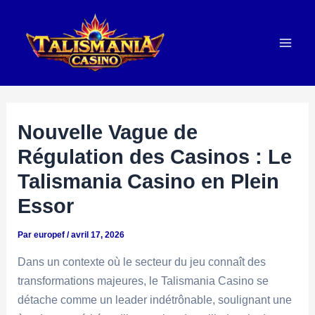
Aller
au
contenu
Mai
Men
Nouvelle Vague de
Régulation des Casinos : Le
Talismania Casino en Plein
Essor
Par
europef
/
avril 17, 2026
Dans un contexte où le secteur du jeu connaît des
transformations majeures, le Talismania Casino se
détache comme un leader indétrônable, soulignant une