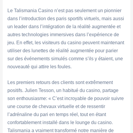
Le Talismania Casino n’est pas seulement un pionnier
dans l’introduction des paris sportifs virtuels, mais aussi
un leader dans l’intégration de la réalité augmentée et
autres technologies immersives dans l’expérience de
jeu. En effet, les visiteurs du casino peuvent maintenant
utiliser des lunettes de réalité augmentée pour parier
sur des événements simulés comme s’ils y étaient, une
nouveauté qui attire les foules.
Les premiers retours des clients sont extrêmement
positifs. Julien Tesson, un habitué du casino, partage
son enthousiasme: « C’est incroyable de pouvoir suivre
une course de chevaux virtuelle et de ressentir
l’adrénaline du pari en temps réel, tout en étant
confortablement installé dans le lounge du casino.
Talismania a vraiment transformé notre manière de