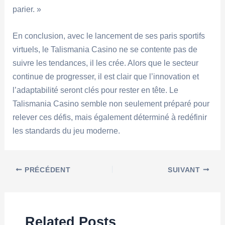
parier. »
En conclusion, avec le lancement de ses paris sportifs
virtuels, le Talismania Casino ne se contente pas de
suivre les tendances, il les crée. Alors que le secteur
continue de progresser, il est clair que l’innovation et
l’adaptabilité seront clés pour rester en tête. Le
Talismania Casino semble non seulement préparé pour
relever ces défis, mais également déterminé à redéfinir
les standards du jeu moderne.
Navigation
PRÉCÉDENT
SUIVANT
des
articles
Related Posts