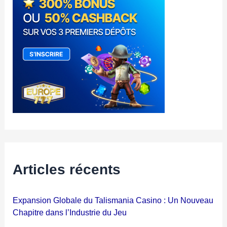
e
r
:
Articles récents
Expansion Globale du Talismania Casino : Un Nouveau
Chapitre dans l’Industrie du Jeu