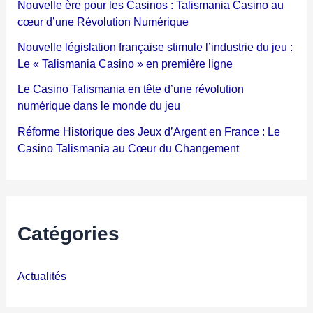
Nouvelle ère pour les Casinos : Talismania Casino au
cœur d’une Révolution Numérique
Nouvelle législation française stimule l’industrie du jeu :
Le « Talismania Casino » en première ligne
Le Casino Talismania en tête d’une révolution
numérique dans le monde du jeu
Réforme Historique des Jeux d’Argent en France : Le
Casino Talismania au Cœur du Changement
Catégories
Actualités