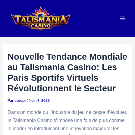
Aller
au
contenu
Mai
Men
Nouvelle Tendance Mondiale
au Talismania Casino: Les
Paris Sportifs Virtuels
Révolutionnent le Secteur
Par
europef
/
juin 7, 2026
Dans un monde où l’industrie du jeu ne cesse d’évoluer,
le Talismania Casino s’impose une fois de plus comme
le leader en introduisant une innovation majeure: les