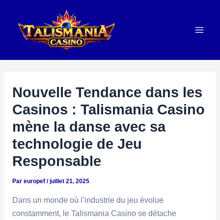
Aller
au
contenu
Mai
Men
Nouvelle Tendance dans les
Casinos : Talismania Casino
mène la danse avec sa
technologie de Jeu
Responsable
Par
europef
/
juillet 21, 2025
Dans un monde où l’industrie du jeu évolue
constamment, le Talismania Casino se détache