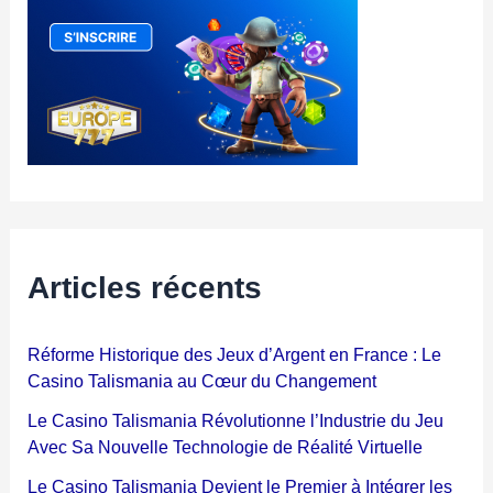
Articles récents
Réforme Historique des Jeux d’Argent en France : Le
Casino Talismania au Cœur du Changement
Le Casino Talismania Révolutionne l’Industrie du Jeu
Avec Sa Nouvelle Technologie de Réalité Virtuelle
Le Casino Talismania Devient le Premier à Intégrer les