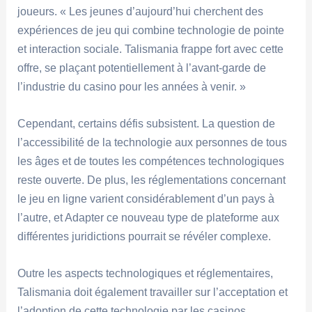
joueurs. « Les jeunes d’aujourd’hui cherchent des
expériences de jeu qui combine technologie de pointe
et interaction sociale. Talismania frappe fort avec cette
offre, se plaçant potentiellement à l’avant-garde de
l’industrie du casino pour les années à venir. »
Cependant, certains défis subsistent. La question de
l’accessibilité de la technologie aux personnes de tous
les âges et de toutes les compétences technologiques
reste ouverte. De plus, les réglementations concernant
le jeu en ligne varient considérablement d’un pays à
l’autre, et Adapter ce nouveau type de plateforme aux
différentes juridictions pourrait se révéler complexe.
Outre les aspects technologiques et réglementaires,
Talismania doit également travailler sur l’acceptation et
l’adoption de cette technologie par les casinos