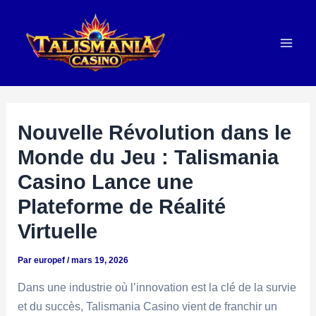
Aller
au
contenu
Mai
Men
Nouvelle Révolution dans le
Monde du Jeu : Talismania
Casino Lance une
Plateforme de Réalité
Virtuelle
Par
europef
/
mars 19, 2026
Dans une industrie où l’innovation est la clé de la survie
et du succès, Talismania Casino vient de franchir un