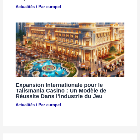
Actualités
/ Par
europef
Expansion Internationale pour le
Talismania Casino : Un Modèle de
Réussite Dans l’Industrie du Jeu
Actualités
/ Par
europef